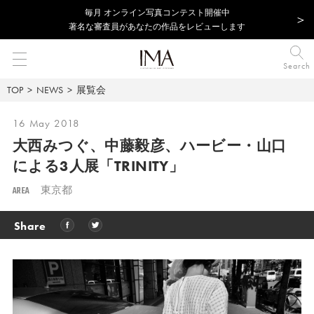
毎⽉ オンライン写真コンテスト開催中
著名な審査員があなたの作品をレビューします
Search
TOP
NEWS
展覧会
16 May 2018
大西みつぐ、中藤毅彦、ハービー・山口
による3人展「TRINITY」
AREA
東京都
Share