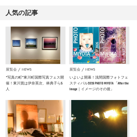
人気の記事
展覧会
NEWS
展覧会
NEWS
”写真の町”東川町国際写真フェス開
いよいよ開幕！浅間国際フォトフェ
催！東川賞は伊奈英次、林典子ら5
スティバル2026 PHOTO MIYOTA 「After the
人
Image｜イメージのその後」