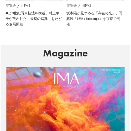
展覧会
NEWS
展覧会
NEWS
AIと19世紀写真技法を横断。村上華
坂本陽が見つめる「存在の光」。写
子が失われた「最初の写真」をたど
真展「BEAM / Telescope」を京都で開
る個展開催
催
Magazine