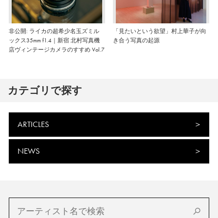
非公開: ライカの超希少名玉ズミル
「見たいという欲望」村上華子が向
ックス35mm f1.4｜新宿 北村写真機
き合う写真の起源
店ヴィンテージカメラのすすめ Vol.7
カテゴリで探す
ARTICLES
NEWS