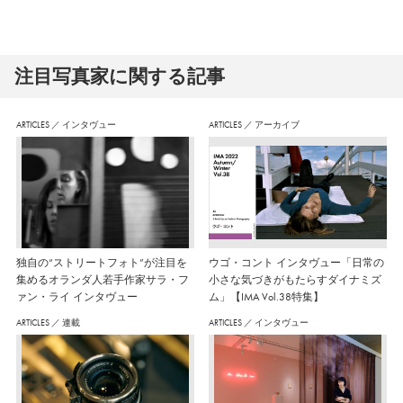
注⽬写真家に関する記事
ARTICLES
／
インタヴュー
ARTICLES
／
アーカイブ
独自の“ストリートフォト”が注目を
ウゴ・コント インタヴュー「日常の
集めるオランダ人若手作家サラ・フ
小さな気づきがもたらすダイナミズ
ァン・ライ インタヴュー
ム」【IMA Vol.38特集】
ARTICLES
／
連載
ARTICLES
／
インタヴュー