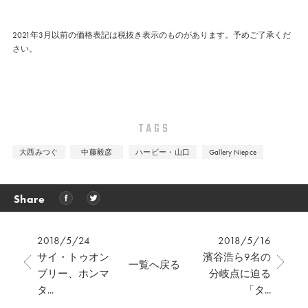
2021年3月以前の価格表記は税抜き表示のものがあります。予めご了承くだ
さい。
TAGS
大西みつぐ
中藤毅彦
ハービー・山口
Gallery Niepce
Share
2018/5/24
2018/5/16
サイ・トゥオン
濱谷浩ら9名の
一覧へ戻る
ブリー、ホンマ
分岐点に迫る
タ...
「タ...