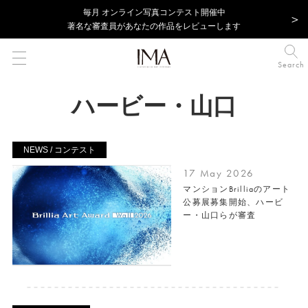
毎⽉ オンライン写真コンテスト開催中
著名な審査員があなたの作品をレビューします
Search
ハービー・山口
NEWS / コンテスト
17 May 2026
マンションBrilliaのアート
公募展募集開始、ハービ
ー・山口らが審査