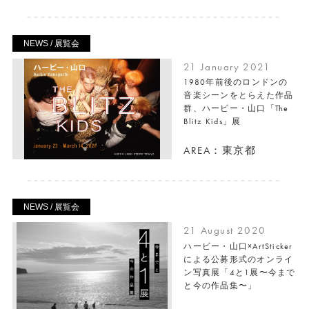
NEWS / 展覧会
21 January 2021
1980年前後のロンドンの
音楽シーンをとらえた作品
群、ハービー・山口「The
Blitz Kids」展
AREA：東京都
NEWS / 展覧会
21 August 2020
ハービー・山口×ArtSticker
による公募形式のオンライ
ン写真展「4と1展〜今まで
と今の作品集〜」