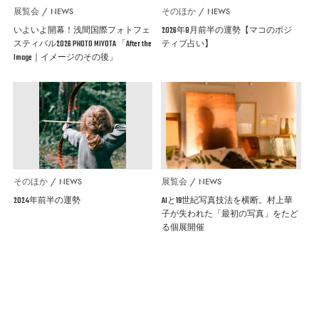
展覧会
NEWS
そのほか
NEWS
いよいよ開幕！浅間国際フォトフェ
2026年8月前半の運勢【マコのポジ
スティバル2026 PHOTO MIYOTA 「After the
ティブ占い】
Image｜イメージのその後」
そのほか
NEWS
展覧会
NEWS
2024年前半の運勢
AIと19世紀写真技法を横断。村上華
子が失われた「最初の写真」をたど
る個展開催