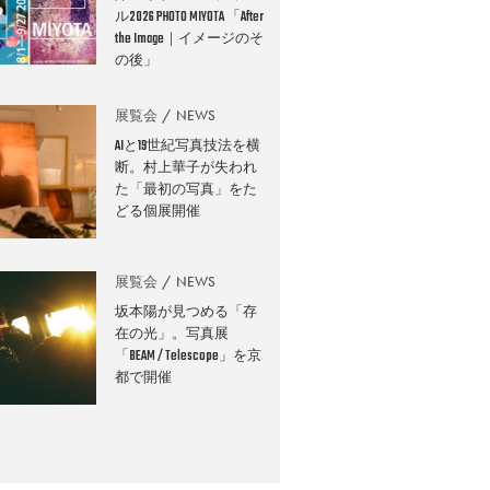
ル2026 PHOTO MIYOTA 「After
the Image｜イメージのそ
の後」
展覧会
NEWS
AIと19世紀写真技法を横
断。村上華子が失われ
た「最初の写真」をた
どる個展開催
展覧会
NEWS
坂本陽が見つめる「存
在の光」。写真展
「BEAM / Telescope」を京
都で開催