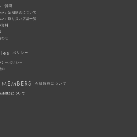
るご質問
IMA』定期購読について
IMA』取り扱い店舗一覧
体資料
報
合わせ
cies
ポリシー
バシーポリシー
規約
 MEMBERS
会員特典について
EMBERSについて