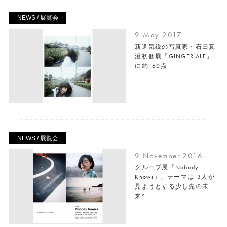
NEWS / 展覧会
9 May 2017
新進気鋭の写真家・石田真
澄初個展「GINGER ALE」
に約160点
NEWS / 展覧会
9 November 2016
グループ展「Nobody
Knows」、テーマは“3人が
見ようとする少し先の未
来”