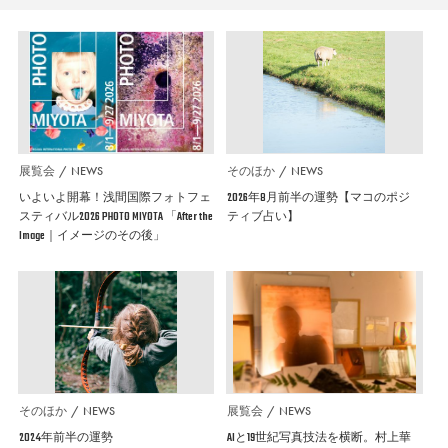
展覧会
NEWS
そのほか
NEWS
いよいよ開幕！浅間国際フォトフェ
2026年8月前半の運勢【マコのポジ
スティバル2026 PHOTO MIYOTA 「After the
ティブ占い】
Image｜イメージのその後」
そのほか
NEWS
展覧会
NEWS
2024年前半の運勢
AIと19世紀写真技法を横断。村上華