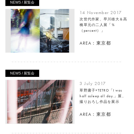
NEWS / 展覧会
14 November 2017
次世代作家、早川雄大＆高
橋草元の二人展「％
（percent）」
AREA：東京都
NEWS / 展覧会
3 July 2017
草野庸子×TETRO「I was
half asleep all day.」展、
撮りおろし作品を展示
AREA：東京都