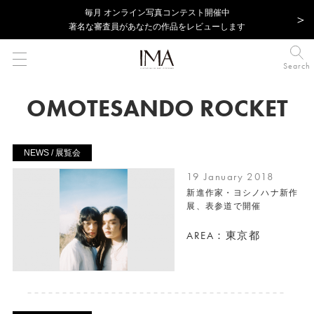
毎⽉ オンライン写真コンテスト開催中
著名な審査員があなたの作品をレビューします
Search
OMOTESANDO ROCKET
NEWS / 展覧会
19 January 2018
新進作家・ヨシノハナ新作
展、表参道で開催
AREA：東京都