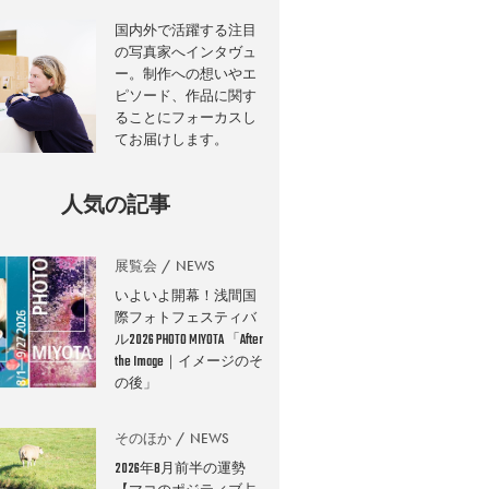
国内外で活躍する注目
の写真家へインタヴュ
ー。制作への想いやエ
ピソード、作品に関す
ることにフォーカスし
てお届けします。
人気の記事
展覧会
NEWS
いよいよ開幕！浅間国
際フォトフェスティバ
ル2026 PHOTO MIYOTA 「After
the Image｜イメージのそ
の後」
そのほか
NEWS
2026年8月前半の運勢