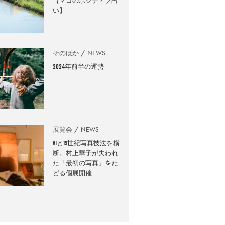
【マコのポジティブ占
い】
そのほか
NEWS
2024年前半の運勢
展覧会
NEWS
AIと19世紀写真技法を横
断。村上華子が失われ
た「最初の写真」をた
どる個展開催