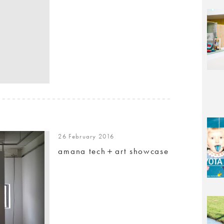
26 February 2016
amana tech＋art showcase