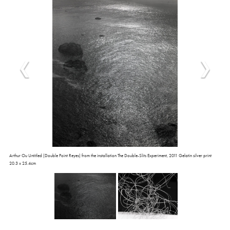
Arthur Ou Untitled (Double Point Reyes) from the installation The Double-Slits Experiment, 2011 Gelatin silver print
20.3 x 25.4cm