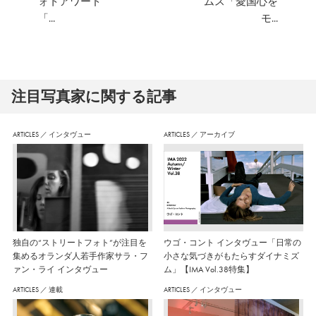
ォトアワード
ムス「愛国心を
「...
モ...
注⽬写真家に関する記事
ARTICLES
／
インタヴュー
ARTICLES
／
アーカイブ
独自の“ストリートフォト”が注目を
ウゴ・コント インタヴュー「日常の
集めるオランダ人若手作家サラ・フ
小さな気づきがもたらすダイナミズ
ァン・ライ インタヴュー
ム」【IMA Vol.38特集】
ARTICLES
／
連載
ARTICLES
／
インタヴュー