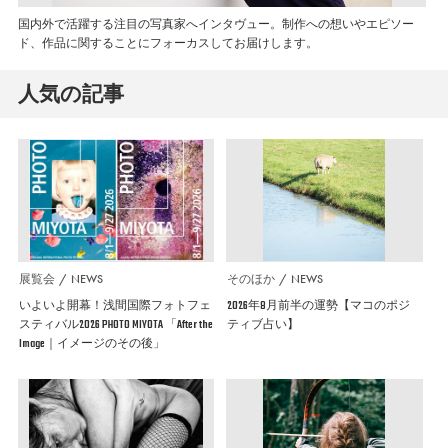
国内外で活躍する注目の写真家へインタヴュー。制作への想いやエピソー
ド、作品に関することにフォーカスしてお届けします。
人気の記事
展覧会
NEWS
そのほか
NEWS
いよいよ開幕！浅間国際フォトフェ
2026年8月前半の運勢【マコのポジ
スティバル2026 PHOTO MIYOTA 「After the
ティブ占い】
Image｜イメージのその後」