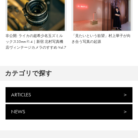
非公開: ライカの超希少名玉ズミル
「見たいという欲望」村上華子が向
ックス35mm f1.4｜新宿 北村写真機
き合う写真の起源
店ヴィンテージカメラのすすめ Vol.7
カテゴリで探す
ARTICLES
NEWS