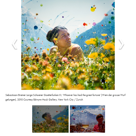
Sebastiaan Bremer Large Schoener Goetterfunken XI, ‘Whoever has had the great fortune’ (Wem der grosse Wurf
gelungen), 2010 Courtesy Edwynn Houk Gallery, New York City / Zurich