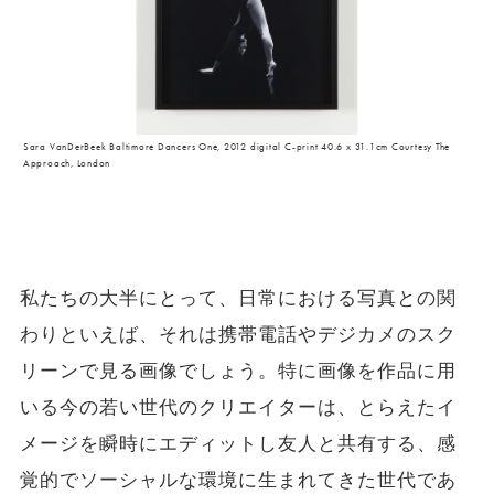
Sara VanDerBeek Baltimore Dancers One, 2012 digital C-print 40.6 x 31.1cm Courtesy The
Approach, London
私たちの大半にとって、日常における写真との関
わりといえば、それは携帯電話やデジカメのスク
リーンで見る画像でしょう。特に画像を作品に用
いる今の若い世代のクリエイターは、とらえたイ
メージを瞬時にエディットし友人と共有する、感
覚的でソーシャルな環境に生まれてきた世代であ