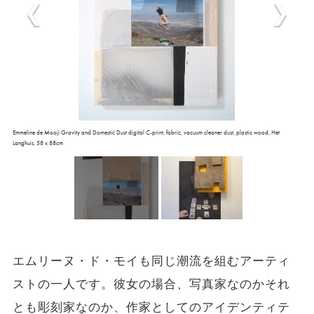
Emmeline de Mooji Gravity and Domestic Dust digital C-print, fabric, vacuum cleaner dust, plastic wood, Het
Langhuis, 58 x 88cm
エムリーヌ・ド・モイも同じ潮流を組むアーティ
ストの一人です。彼女の場合、写真家なのかそれ
とも彫刻家なのか、作家としてのアイデンティテ