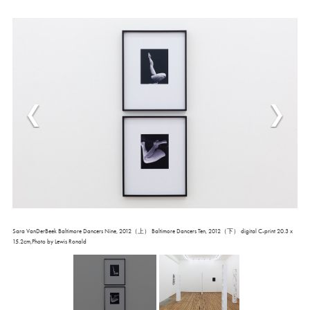
Sara VanDerBeek Baltimore Dancers Nine, 2012（上） Baltimore Dancers Ten, 2012（下） digital C-print 20.3 x
15.2cm,Photo by Lewis Ronald