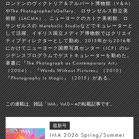
ロンドンのヴィクトリア＆アルバート博物館（V＆A）
やThe Photographer’sGallery、 ロサンゼルス郡立美
術館（LACMA）、ニューヨークのカトナ美術館、ロ
サンゼルスの Metabolic Studioなどでキュレーターと
して活躍、イギリス国立メディア博物館ではクリエイ
ティブディレクターとして勤め、2015年から2016年
にかけてニューヨーク国際写真センター（ICP）のレ
ジデンスプログラムでゲストキュレーターを勤めた。
著書に『The Photograph as Contemporary Art』
（2004）、『Words Without Pictures』（2010）
『Photography Is Magic』（2015）がある。
この連載は、雑誌「IMA」Vol.0～4の転載記事です。
最新号
IMA 2026 Spring/Summer