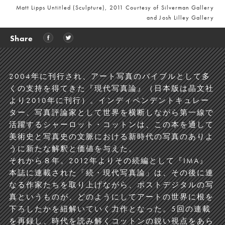
Matt Lipps Untitled (Sculpture), 2011 Courtesy of Silverman Gallery
and Josh Lilley Gallery
Share
2004年に刊行され、アート写真のバイブルとして多
くの支持を得てきた『現代写真論』（日本版は晶文社
より2010年に刊行）。インディペンデントキュレー
ター、写真評論家として世界を横断しながら第一線で
活躍するシャーロット・コットンは、この本を通して
美術史と写真史の文脈における新時代の写真のありよ
うに新たな解釈と価値を与えた。
それから８年。2012年よりその続編として『IMA』
本誌に連載された「続・現代写真論」は、その後に連
なる作家たちを取り上げながら、ポストデジタルの写
真というものが、どのようにしてアートの世界に根を
下ろしたかを紐解いていく力作となった。5回の連載
を再録し、時代を読み解くコットンの鋭い視点をあら