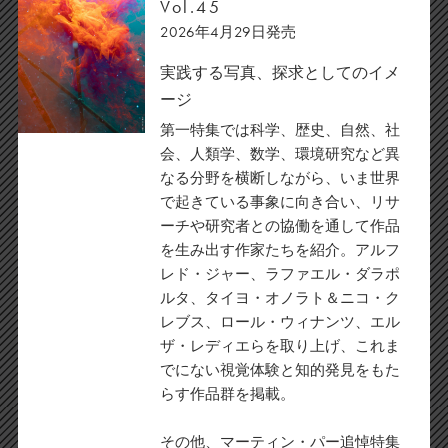
Vol.45
2026年4月29日発売
実践する写真、探求としてのイメ
ージ
第一特集では科学、歴史、自然、社
会、人類学、数学、環境研究など異
なる分野を横断しながら、いま世界
で起きている事象に向き合い、リサ
ーチや研究者との協働を通して作品
を生み出す作家たちを紹介。アルフ
レド・ジャー、ラファエル・ダラポ
ルタ、タイヨ・オノラト＆ニコ・ク
レブス、ロール・ウィナンツ、エル
ザ・レディエらを取り上げ、これま
でにない視覚体験と知的発見をもた
らす作品群を掲載。
その他、マーティン・パー追悼特集