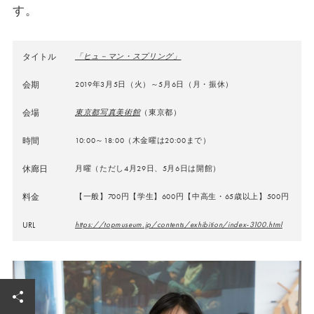
す。
タイトル
「ヒュ－マン・スプリング」
会期
2019年3月5日（火）～5月6日（月・振休）
会場
東京都写真美術館
（東京都）
時間
10:00～18:00（木金曜は20:00まで）
休廊日
月曜（ただし4月29日、5月6日は開館）
料金
【一般】700円【学生】600円【中高生・65歳以上】500円
URL
https://topmuseum.jp/contents/exhibition/index-3100.html