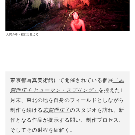
人間の春・彼には見える
東京都写真美術館にて開催されている個展
「志
賀理江子 ヒューマン・スプリング」
を控えた1
月末、東北の地を自身のフィールドとしながら
制作を続ける
志賀理江子
のスタジオを訪れ、新
作となる作品が提示する問い、制作プロセス、
そしてその射程を紐解く。