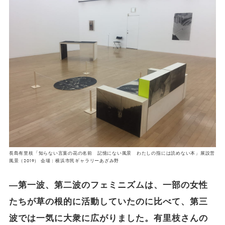
長島有里枝「知らない言葉の花の名前 記憶にない風景 わたしの指には読めない本」展設営
風景（2019） 会場：横浜市民ギャラリーあざみ野
―第一波、第二波のフェミニズムは、一部の女性
たちが草の根的に活動していたのに比べて、第三
波では一気に大衆に広がりました。有里枝さんの