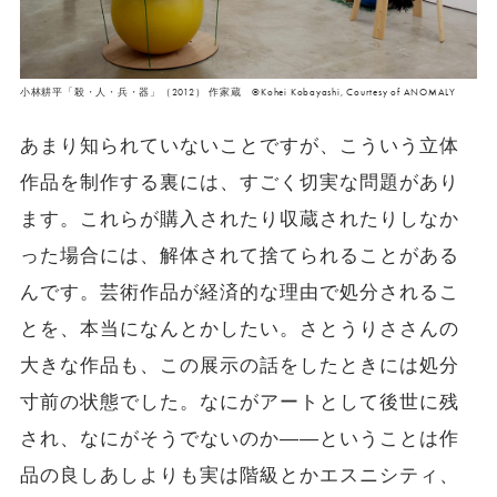
小林耕平「殺・人・兵・器」（2012） 作家蔵 ©Kohei Kobayashi, Courtesy of ANOMALY
あまり知られていないことですが、こういう立体
作品を制作する裏には、すごく切実な問題があり
ます。これらが購入されたり収蔵されたりしなか
った場合には、解体されて捨てられることがある
んです。芸術作品が経済的な理由で処分されるこ
とを、本当になんとかしたい。さとうりささんの
大きな作品も、この展示の話をしたときには処分
寸前の状態でした。なにがアートとして後世に残
され、なにがそうでないのか――ということは作
品の良しあしよりも実は階級とかエスニシティ、