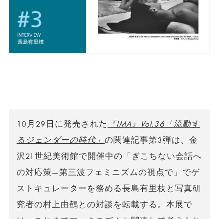
10月29日に発売された
『IMA』Vol.36「流動す
るジェンダーの時代」
の関連記事第3弾は、金
沢21世紀美術館で開催中の「ぎこちない会話へ
の対応策—第三波フェミニズムの視点で」でゲ
ストキュレーターを務める長島有里枝と写真研
究者の村上由鶴との対談を転載する。本展で