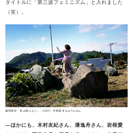
タイトルに「第三波フェミニズム」と入れました
（笑）。
藤岡亜弥「私は眠らない」（2009）作家蔵 © Aya Fujioka
―ほかにも、木村友紀さん、潘逸舟さん、岩根愛