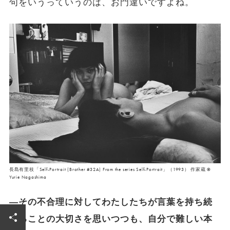
句をいうっていうのは、お門違いですよね。
長島有里枝「Self-Portrait (Brother #32A) From the series Self-Portrait」（1993） 作家蔵 ©
Yurie Nagashima
―その不合理に対してわたしたちが言葉を持ち続
けることの大切さを思いつつも、自分で難しい本