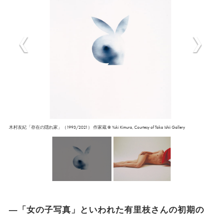
木村友紀「存在の隠れ家」（1993/2021） 作家蔵 © Yuki Kimura, Courtesy of Taka Ishii Gallery
―「女の子写真」といわれた有里枝さんの初期の