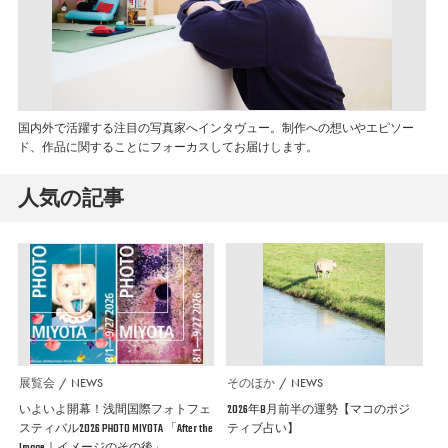
国内外で活躍する注目の写真家へインタヴュー。制作への想いやエピソー
ド、作品に関することにフォーカスしてお届けします。
人気の記事
展覧会
NEWS
そのほか
NEWS
いよいよ開幕！浅間国際フォトフェ
2026年8月前半の運勢【マコのポジ
スティバル2026 PHOTO MIYOTA 「After the
ティブ占い】
Image｜イメージのその後」