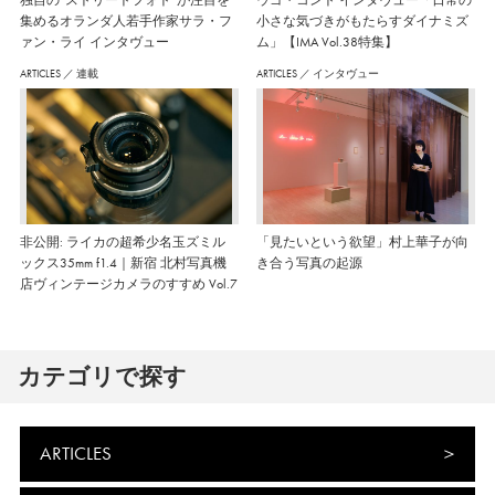
集めるオランダ人若手作家サラ・フ
小さな気づきがもたらすダイナミズ
ァン・ライ インタヴュー
ム」【IMA Vol.38特集】
ARTICLES
／
連載
ARTICLES
／
インタヴュー
非公開: ライカの超希少名玉ズミル
「見たいという欲望」村上華子が向
ックス35mm f1.4｜新宿 北村写真機
き合う写真の起源
店ヴィンテージカメラのすすめ Vol.7
カテゴリで探す
ARTICLES