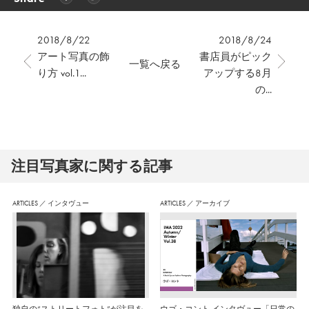
2018/8/22
2018/8/24
アート写真の飾
書店員がピック
一覧へ戻る
り方 vol.1...
アップする8月
の...
注⽬写真家に関する記事
ARTICLES
／
インタヴュー
ARTICLES
／
アーカイブ
独自の“ストリートフォト”が注目を
ウゴ・コント インタヴュー「日常の