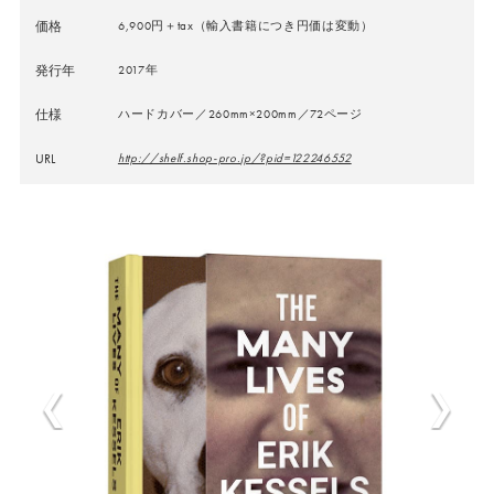
価格
6,900円＋tax（輸入書籍につき円価は変動）
発行年
2017年
仕様
ハードカバー／260mm×200mm／72ページ
URL
http://shelf.shop-pro.jp/?pid=122246552