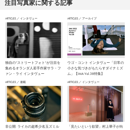
注⽬写真家に関する記事
ARTICLES
／
インタヴュー
ARTICLES
／
アーカイブ
独自の“ストリートフォト”が注目を
ウゴ・コント インタヴュー「日常の
集めるオランダ人若手作家サラ・フ
小さな気づきがもたらすダイナミズ
ァン・ライ インタヴュー
ム」【IMA Vol.38特集】
ARTICLES
／
連載
ARTICLES
／
インタヴュー
非公開: ライカの超希少名玉ズミル
「見たいという欲望」村上華子が向