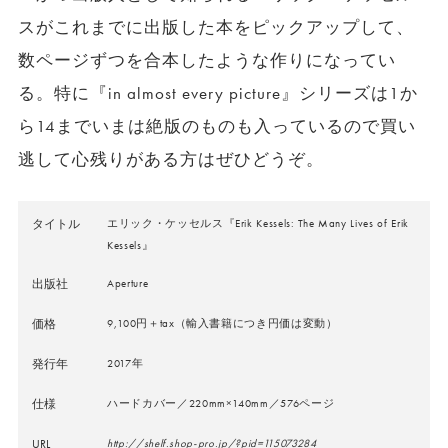
スがこれまでに出版した本をピックアップして、
数ページずつを合本したような作りになってい
る。特に『in almost every picture』シリーズは1か
ら14までいまは絶版のものも入っているので買い
逃して心残りがある方はぜひどうぞ。
タイトル
エリック・ケッセルス『Erik Kessels: The Many Lives of Erik
Kessels』
出版社
Aperture
価格
9,100円＋tax（輸入書籍につき円価は変動）
発行年
2017年
仕様
ハードカバー／220mm×140mm／576ページ
URL
http://shelf.shop-pro.jp/?pid=115073284