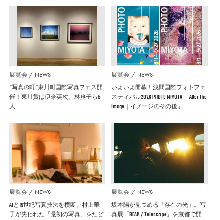
展覧会
NEWS
展覧会
NEWS
”写真の町”東川町国際写真フェス開
いよいよ開幕！浅間国際フォトフェ
催！東川賞は伊奈英次、林典子ら5
スティバル2026 PHOTO MIYOTA 「After the
人
Image｜イメージのその後」
展覧会
NEWS
展覧会
NEWS
AIと19世紀写真技法を横断。村上華
坂本陽が見つめる「存在の光」。写
子が失われた「最初の写真」をたど
真展「BEAM / Telescope」を京都で開