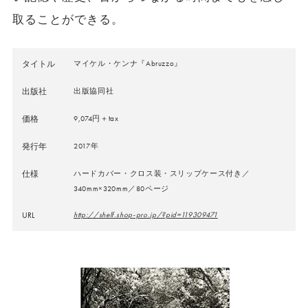
取ることができる。
タイトル
マイケル・ケンナ『Abruzzo』
出版社
出版協同社
価格
9,074円＋tax
発行年
2017年
仕様
ハードカバー・クロス装・スリップケース付き／
340mm×320mm／80ページ
URL
http://shelf.shop-pro.jp/?pid=119309471