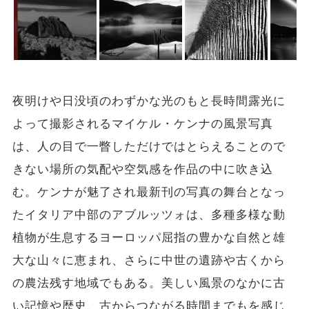
夜明けや日没頃のわずかな光のもと長時間露光に
よって撮影されるマイケル・ケンナの風景写真
は、人の目で一瞥しただけではとらえることので
きない場所の気配や空気感を作品の中に吹き込
む。ケンナが魅了され最新刊の写真の舞台となっ
たイタリア中部のアブルッツォは、多種多様な動
植物が生息するヨーロッパ屈指の豊かな自然と雄
大な山々に恵まれ、さらに中世の遺跡や古くから
の農法残す地域でもある。美しい風景のなかに古
い記憶や歴史、古からつながる時間までもを感じ