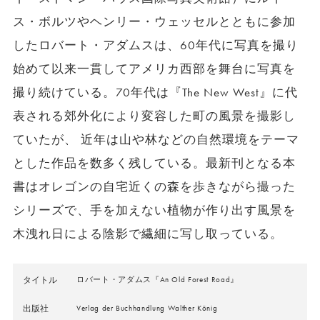
ス・ボルツやヘンリー・ウェッセルとともに参加
したロバート・アダムスは、60年代に写真を撮り
始めて以来一貫してアメリカ西部を舞台に写真を
撮り続けている。70年代は『The New West』に代
表される郊外化により変容した町の風景を撮影し
ていたが、 近年は山や林などの自然環境をテーマ
とした作品を数多く残している。最新刊となる本
書はオレゴンの自宅近くの森を歩きながら撮った
シリーズで、手を加えない植物が作り出す風景を
木洩れ日による陰影で繊細に写し取っている。
タイトル
ロバート・アダムス『An Old Forest Road』
出版社
Verlag der Buchhandlung Walther König