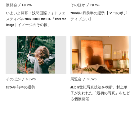
展覧会
NEWS
そのほか
NEWS
いよいよ開幕！浅間国際フォトフェ
2026年8月前半の運勢【マコのポジ
スティバル2026 PHOTO MIYOTA 「After the
ティブ占い】
Image｜イメージのその後」
そのほか
NEWS
展覧会
NEWS
2024年前半の運勢
AIと19世紀写真技法を横断。村上華
子が失われた「最初の写真」をたど
る個展開催