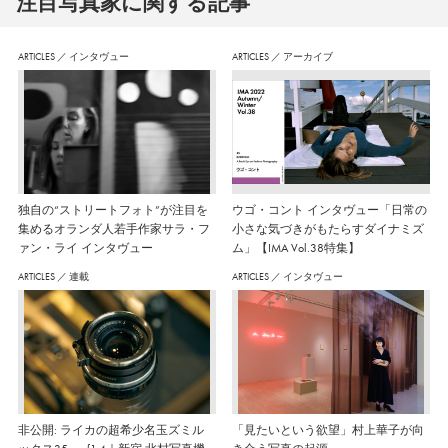
注⽬写真家に関する記事
ARTICLES
／
インタヴュー
ARTICLES
／
アーカイブ
独自の“ストリートフォト”が注目を
ウゴ・コント インタヴュー「日常の
集めるオランダ人若手作家サラ・フ
小さな気づきがもたらすダイナミズ
ァン・ライ インタヴュー
ム」【IMA Vol.38特集】
ARTICLES
／
連載
ARTICLES
／
インタヴュー
非公開: ライカの超希少名玉ズミル
「見たいという欲望」村上華子が向