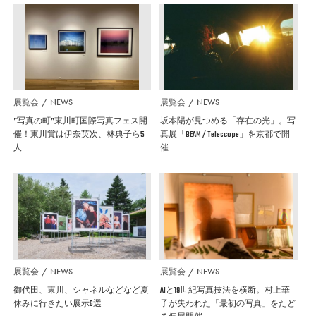
展覧会
NEWS
展覧会
NEWS
”写真の町”東川町国際写真フェス開
坂本陽が見つめる「存在の光」。写
催！東川賞は伊奈英次、林典子ら5
真展「BEAM / Telescope」を京都で開
人
催
展覧会
NEWS
展覧会
NEWS
御代田、東川、シャネルなどなど夏
AIと19世紀写真技法を横断。村上華
休みに行きたい展示6選
子が失われた「最初の写真」をたど