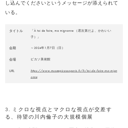
し込んでくださいというメッセージが添えられて
いる。
タイトル
「À toi de faire, ma mignonne （君次第だよ、かわいい
子）」
会期
～2024年1月7日（日）
会場
ピカソ美術館
URL
https://www.museepicassoparis.fr/fr/toi-de-faire-ma-mign
onne
3. ミクロな視点とマクロな視点が交差す
る、待望の川内倫子の大規模個展