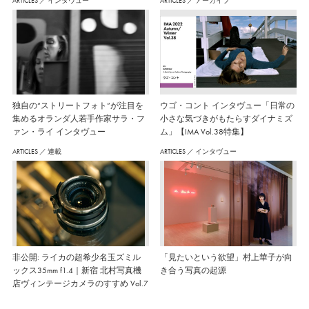
ARTICLES
／
インタヴュー
ARTICLES
／
アーカイブ
独自の“ストリートフォト”が注目を
ウゴ・コント インタヴュー「日常の
集めるオランダ人若手作家サラ・フ
小さな気づきがもたらすダイナミズ
ァン・ライ インタヴュー
ム」【IMA Vol.38特集】
ARTICLES
／
連載
ARTICLES
／
インタヴュー
非公開: ライカの超希少名玉ズミル
「見たいという欲望」村上華子が向
ックス35mm f1.4｜新宿 北村写真機
き合う写真の起源
店ヴィンテージカメラのすすめ Vol.7