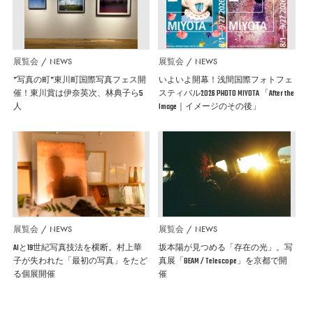
展覧会
NEWS
展覧会
NEWS
”写真の町”東川町国際写真フェス開
いよいよ開幕！浅間国際フォトフェ
催！東川賞は伊奈英次、林典子ら5
スティバル2026 PHOTO MIYOTA 「After the
人
Image｜イメージのその後」
展覧会
NEWS
展覧会
NEWS
AIと19世紀写真技法を横断。村上華
坂本陽が見つめる「存在の光」。写
子が失われた「最初の写真」をたど
真展「BEAM / Telescope」を京都で開
る個展開催
催