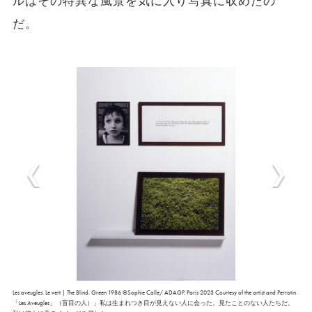
ルはその特異な風景を気に入り写真に収めたの
だ。
Les aveugles. Le vert | The Blind. Green 1986 ©Sophie Calle/ ADAGP, Paris 2023 Courtesy of the artist and Perrotin
「Les Aveugles」（盲目の人）」私は生まれつき目が見えない人に会った。見たことのない人たちだ。