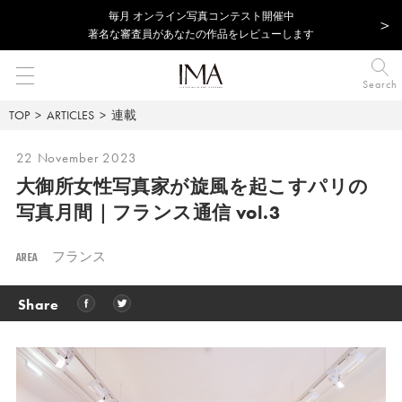
毎⽉ オンライン写真コンテスト開催中
著名な審査員があなたの作品をレビューします
Search
TOP
ARTICLES
連載
22 November 2023
大御所女性写真家が旋風を起こす
パリの
写真月間｜フランス通信 vol.3
AREA
フランス
Share