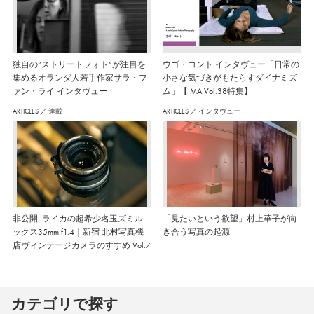
独自の“ストリートフォト”が注目を
ウゴ・コント インタヴュー「日常の
集めるオランダ人若手作家サラ・フ
小さな気づきがもたらすダイナミズ
ァン・ライ インタヴュー
ム」【IMA Vol.38特集】
ARTICLES
／
連載
ARTICLES
／
インタヴュー
非公開: ライカの超希少名玉ズミル
「見たいという欲望」村上華子が向
ックス35mm f1.4｜新宿 北村写真機
き合う写真の起源
店ヴィンテージカメラのすすめ Vol.7
カテゴリで探す