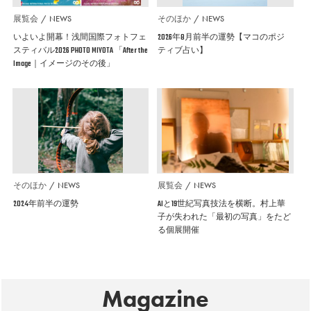
展覧会
NEWS
そのほか
NEWS
いよいよ開幕！浅間国際フォトフェ
2026年8月前半の運勢【マコのポジ
スティバル2026 PHOTO MIYOTA 「After the
ティブ占い】
Image｜イメージのその後」
そのほか
NEWS
展覧会
NEWS
2024年前半の運勢
AIと19世紀写真技法を横断。村上華
子が失われた「最初の写真」をたど
る個展開催
Magazine