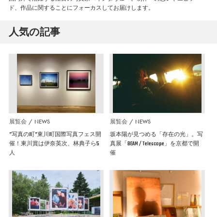
ド、作品に関することにフォーカスしてお届けします。
人気の記事
展覧会
NEWS
展覧会
NEWS
”写真の町”東川町国際写真フェス開
坂本陽が見つめる「存在の光」。写
催！東川賞は伊奈英次、林典子ら5
真展「BEAM / Telescope」を京都で開
人
催