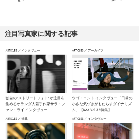
注⽬写真家に関する記事
ARTICLES
／
インタヴュー
ARTICLES
／
アーカイブ
独自の“ストリートフォト”が注目を
ウゴ・コント インタヴュー「日常の
集めるオランダ人若手作家サラ・フ
小さな気づきがもたらすダイナミズ
ァン・ライ インタヴュー
ム」【IMA Vol.38特集】
ARTICLES
／
連載
ARTICLES
／
インタヴュー