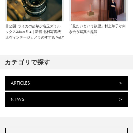
非公開: ライカの超希少名玉ズミル
「見たいという欲望」村上華子が向
ックス35mm f1.4｜新宿 北村写真機
き合う写真の起源
店ヴィンテージカメラのすすめ Vol.7
カテゴリで探す
ARTICLES
NEWS