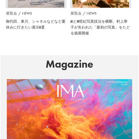
展覧会
NEWS
展覧会
NEWS
御代田、東川、シャネルなどなど夏
AIと19世紀写真技法を横断。村上華
休みに行きたい展示6選
子が失われた「最初の写真」をたど
る個展開催
Magazine