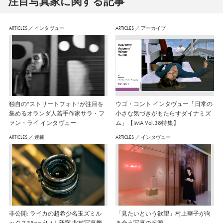
注⽬写真家に関する記事
ARTICLES
／
インタヴュー
ARTICLES
／
アーカイブ
独自の“ストリートフォト”が注目を
ウゴ・コント インタヴュー「日常の
集めるオランダ人若手作家サラ・フ
小さな気づきがもたらすダイナミズ
ァン・ライ インタヴュー
ム」【IMA Vol.38特集】
ARTICLES
／
連載
ARTICLES
／
インタヴュー
非公開: ライカの超希少名玉ズミル
「見たいという欲望」村上華子が向