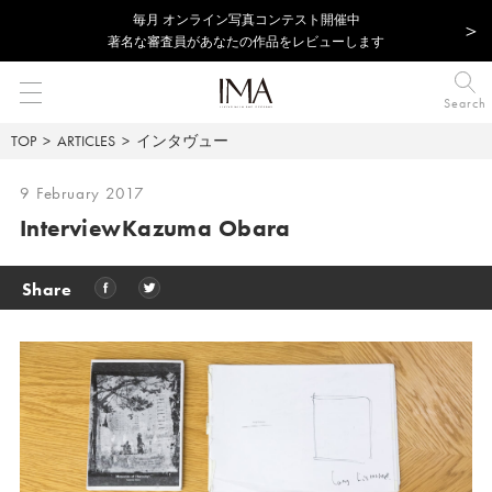
毎⽉ オンライン写真コンテスト開催中
著名な審査員があなたの作品をレビューします
Search
TOP
ARTICLES
インタヴュー
9 February 2017
Interview
Kazuma Obara
Share