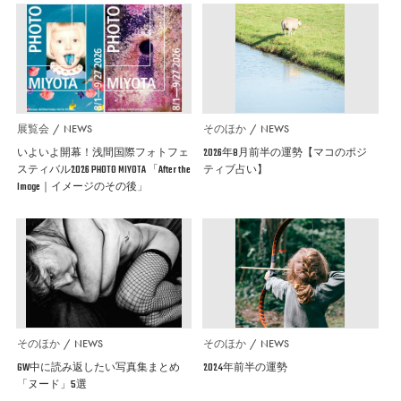
展覧会
NEWS
そのほか
NEWS
いよいよ開幕！浅間国際フォトフェ
2026年8月前半の運勢【マコのポジ
スティバル2026 PHOTO MIYOTA 「After the
ティブ占い】
Image｜イメージのその後」
そのほか
NEWS
そのほか
NEWS
GW中に読み返したい写真集まとめ
2024年前半の運勢
「ヌード」5選