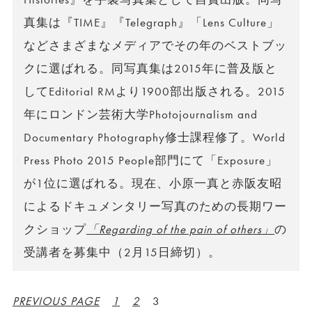
真集は『TIME』『Telegraph』「Lens Culture」
などさまざまなメディアでその年のベストブッ
クに選ばれる。同写真集は2015年に普及版と
してEditorial RMより1900部出版される。2015
年にロンドン芸術大学Photojournalism and
Documentary Photography修士課程修了。World
Press Photo 2015 People部門にて「Exposure」
が1位に選ばれる。現在、小原一真と赤阪友昭
によるドキュメンタリー写真のための長期ワー
クショップ
「Regarding of the pain of others」
の
受講者を募集中（2月15日締切）。
PREVIOUS PAGE
1
2
3