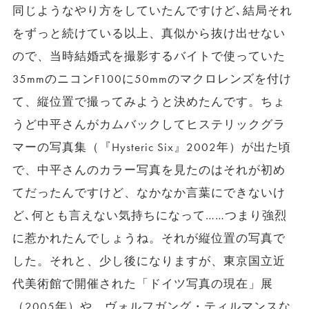
同じようなやり方をしていたんですけど､結局それ
をずっと続けている以上、真似から抜け出せない
ので、当時結婚式を撮影するバイトで使っていた
35mmのニコンF100に50mmのマクロレンズを付け
て、縦位置で撮ってみようと決めたんです。ちょ
うど中平さんがカムバックしてヒステリックグラ
マーの写真集（『Hysteric Six』2002年）が出た頃
で、中平さんのカラー写真を見たのはそれが初め
てだったんですけど、なかなか言葉にできないけ
ど､何とも言えない気持ちになって……つまり強烈
に惹かれたんでしょうね。それが縦位置の写真で
した。それと、少し後になりますが、東京国立近
代美術館で開催された「ドイツ写真の現在」展
（2005年）や、ヴォルフガング・ティルマンスな