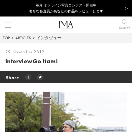
毎⽉ オンライン写真コンテスト開催中
著名な審査員があなたの作品をレビューします
Search
TOP
ARTICLES
インタヴュー
29 November 2019
Interview
Go Itami
Share