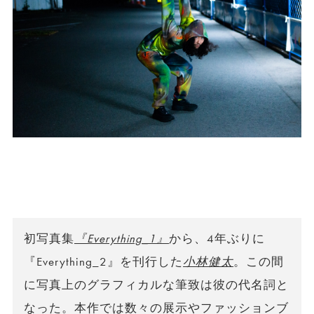
初写真集
『Everything_1』
から、4年ぶりに
『Everything_2』を刊行した
小林健太
。この間
に写真上のグラフィカルな筆致は彼の代名詞と
なった。本作では数々の展示やファッションブ