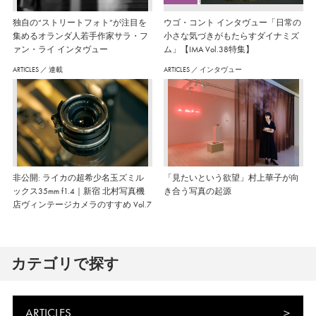
独自の“ストリートフォト”が注目を
ウゴ・コント インタヴュー「日常の
集めるオランダ人若手作家サラ・フ
小さな気づきがもたらすダイナミズ
ァン・ライ インタヴュー
ム」【IMA Vol.38特集】
ARTICLES
／
連載
ARTICLES
／
インタヴュー
非公開: ライカの超希少名玉ズミル
「見たいという欲望」村上華子が向
ックス35mm f1.4｜新宿 北村写真機
き合う写真の起源
店ヴィンテージカメラのすすめ Vol.7
カテゴリで探す
ARTICLES