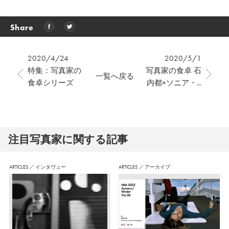
Share
2020/4/24
2020/5/1
特集：写真家の
写真家の食卓 石
一覧へ戻る
食卓シリーズ
内都×ソニア・...
注⽬写真家に関する記事
ARTICLES
／
インタヴュー
ARTICLES
／
アーカイブ