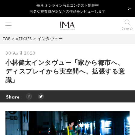
毎⽉ オンライン写真コンテスト開催中
著名な審査員があなたの作品をレビューします
Search
TOP
ARTICLES
インタヴュー
30 April 2020
小林健太インタヴュー「家から都市へ、
ディスプレイから実空間へ、拡張する意
識」
Share