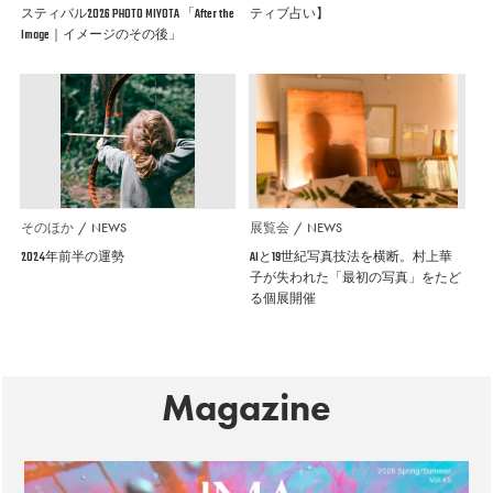
スティバル2026 PHOTO MIYOTA 「After the
ティブ占い】
Image｜イメージのその後」
そのほか
NEWS
展覧会
NEWS
2024年前半の運勢
AIと19世紀写真技法を横断。村上華
子が失われた「最初の写真」をたど
る個展開催
Magazine