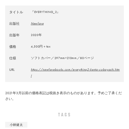
タイトル
『EVERYTHING_2』
出版社
Newfave
出版年
2020年
価格
4,500円＋tax
仕様
ソフトカバー／297mm×210mm／80ページ
URL
https://newfavebooks.com/everything2-kenta-cobayashi.htm
l
2021年3月以前の価格表記は税抜き表示のものがあります。予めご了承くだ
さい。
TAGS
小林健太