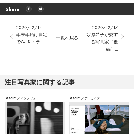
Share
2020/12/14
2020/12/17
年末年始は自宅
水原希子が愛す
一覧へ戻る
でGo Toトラ...
る写真家（後
編）...
注⽬写真家に関する記事
ARTICLES
／
インタヴュー
ARTICLES
／
アーカイブ