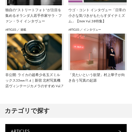
独自の“ストリートフォト”が注目を
ウゴ・コント インタヴュー「日常の
集めるオランダ人若手作家サラ・フ
小さな気づきがもたらすダイナミズ
ァン・ライ インタヴュー
ム」【IMA Vol.38特集】
ARTICLES
／
連載
ARTICLES
／
インタヴュー
非公開: ライカの超希少名玉ズミル
「見たいという欲望」村上華子が向
ックス35mm f1.4｜新宿 北村写真機
き合う写真の起源
店ヴィンテージカメラのすすめ Vol.7
カテゴリで探す
ARTICLES