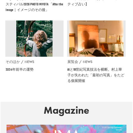
スティバル2026 PHOTO MIYOTA 「After the
ティブ占い】
Image｜イメージのその後」
そのほか
NEWS
展覧会
NEWS
2024年前半の運勢
AIと19世紀写真技法を横断。村上華
子が失われた「最初の写真」をたど
る個展開催
Magazine