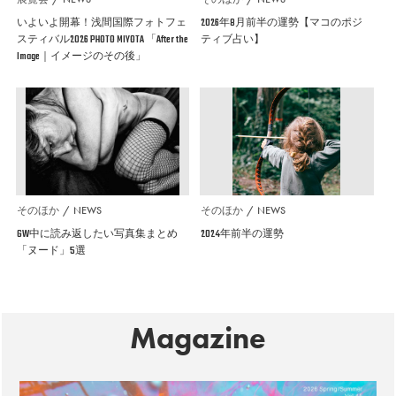
いよいよ開幕！浅間国際フォトフェ
2026年8月前半の運勢【マコのポジ
スティバル2026 PHOTO MIYOTA 「After the
ティブ占い】
Image｜イメージのその後」
そのほか
NEWS
そのほか
NEWS
GW中に読み返したい写真集まとめ
2024年前半の運勢
「ヌード」5選
Magazine