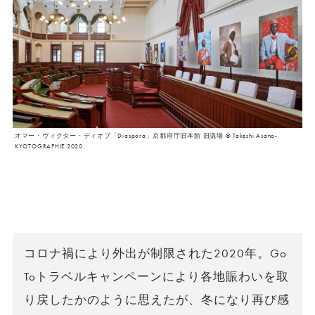
オマー・ヴィクター・ディオプ「Diaspora」京都府庁旧本館 旧議場 ©︎ Takeshi Asano-
KYOTOGRAPHIE 2020
コロナ禍により外出が制限された2020年。Go
Toトラベルキャンペーンにより各地賑わいを取
り戻したかのように思えたが、冬になり再び感