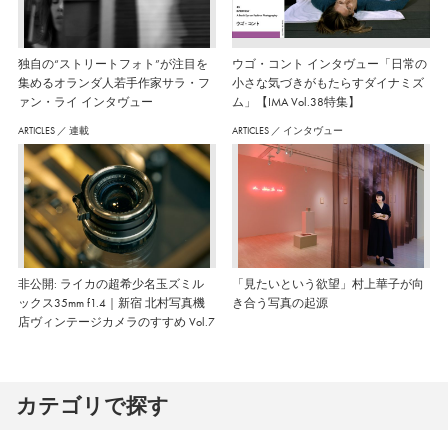
独自の“ストリートフォト”が注目を
ウゴ・コント インタヴュー「日常の
集めるオランダ人若手作家サラ・フ
小さな気づきがもたらすダイナミズ
ァン・ライ インタヴュー
ム」【IMA Vol.38特集】
ARTICLES
／
連載
ARTICLES
／
インタヴュー
非公開: ライカの超希少名玉ズミル
「見たいという欲望」村上華子が向
ックス35mm f1.4｜新宿 北村写真機
き合う写真の起源
店ヴィンテージカメラのすすめ Vol.7
カテゴリで探す