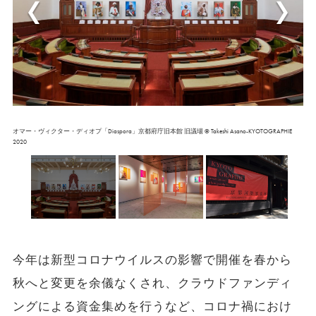
オマー・ヴィクター・ディオプ「Diaspora」京都府庁旧本館 旧議場 ©︎ Takeshi Asano-KYOTOGRAPHIE
2020
今年は新型コロナウイルスの影響で開催を春から
秋へと変更を余儀なくされ、クラウドファンディ
ングによる資金集めを行うなど、コロナ禍におけ