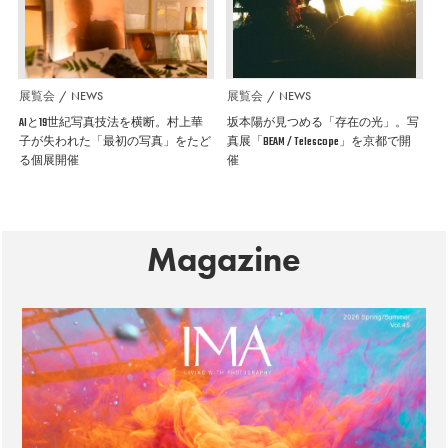
展覧会
NEWS
展覧会
NEWS
AIと19世紀写真技法を横断。村上華
坂本陽が見つめる「存在の光」。写
子が失われた「最初の写真」をたど
真展「BEAM / Telescope」を京都で開
る個展開催
催
Magazine