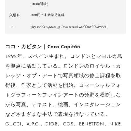
18:00閉場）
入場料
800円＊未就学児無料
URL
https://art.parco.jp/museumtokyo/detail/?id=938
ココ・カピタン｜Coco Capitán
1992年、スペイン生まれ。ロンドンとマヨルカ島
を拠点に活動している。ロンドンのロイヤル・カ
レッジ・オブ・アートで写真領域の修士課程を取
得後、作家として活動を開始。コマーシャルフォ
トグラフィーとファインアートの分野を横断しな
がら写真、テキスト、絵画、インスタレーション
などさまざまな手法で表現を行なっている。
GUCCI、A.P.C.、DIOR、COS、BENETTON、NIKE