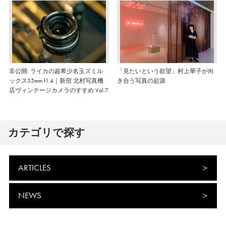
非公開: ライカの超希少名玉ズミル
「見たいという欲望」村上華子が向
ックス35mm f1.4｜新宿 北村写真機
き合う写真の起源
店ヴィンテージカメラのすすめ Vol.7
カテゴリで探す
ARTICLES
NEWS