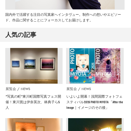
国内外で活躍する注目の写真家へインタヴュー。制作への想いやエピソー
ド、作品に関することにフォーカスしてお届けします。
人気の記事
展覧会
NEWS
展覧会
NEWS
”写真の町”東川町国際写真フェス開
いよいよ開幕！浅間国際フォトフェ
催！東川賞は伊奈英次、林典子ら5
スティバル2026 PHOTO MIYOTA 「After the
人
Image｜イメージのその後」