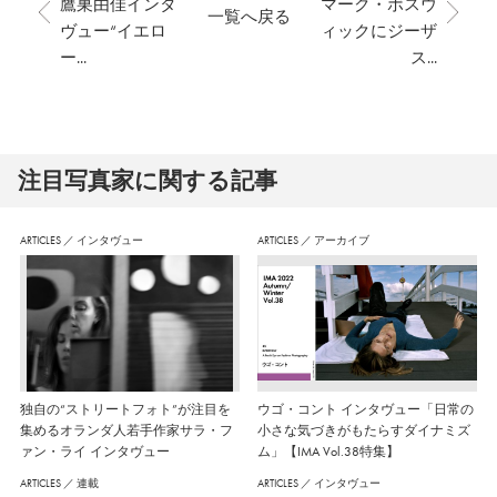
鷹巣由佳インタ
マーク・ボスウ
一覧へ戻る
ヴュー“イエロ
ィックにジーザ
ー...
ス...
注⽬写真家に関する記事
ARTICLES
／
インタヴュー
ARTICLES
／
アーカイブ
独自の“ストリートフォト”が注目を
ウゴ・コント インタヴュー「日常の
集めるオランダ人若手作家サラ・フ
小さな気づきがもたらすダイナミズ
ァン・ライ インタヴュー
ム」【IMA Vol.38特集】
ARTICLES
／
連載
ARTICLES
／
インタヴュー