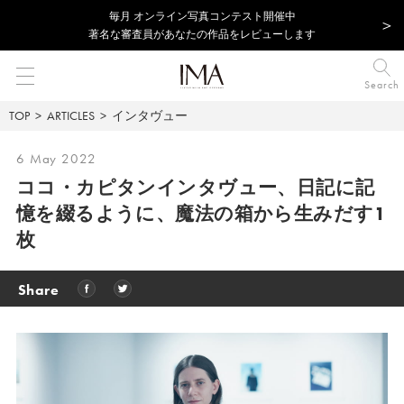
毎⽉ オンライン写真コンテスト開催中
著名な審査員があなたの作品をレビューします
Search
TOP
ARTICLES
インタヴュー
6 May 2022
ココ・カピタンインタヴュー、
日記に記
憶を綴るように、魔法の箱から生みだす1
枚
Share