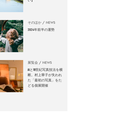
い】
そのほか
NEWS
2024年前半の運勢
展覧会
NEWS
AIと19世紀写真技法を横
断。村上華子が失われ
た「最初の写真」をた
どる個展開催