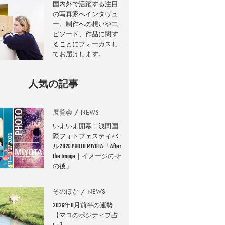
国内外で活躍する注目
の写真家へインタヴュ
ー。制作への想いやエ
ピソード、作品に関す
ることにフォーカスし
てお届けします。
人気の記事
展覧会
NEWS
いよいよ開幕！浅間国
際フォトフェスティバ
ル2026 PHOTO MIYOTA 「After
the Image｜イメージのそ
の後」
そのほか
NEWS
2026年8月前半の運勢
【マコのポジティブ占