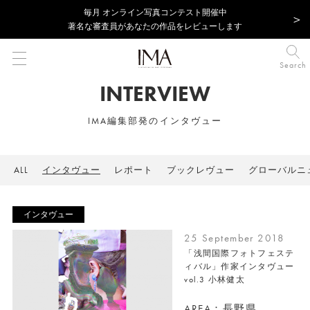
毎⽉ オンライン写真コンテスト開催中
著名な審査員があなたの作品をレビューします
Search
INTERVIEW
IMA編集部発のインタヴュー
ALL
インタヴュー
レポート
ブックレヴュー
グローバルニ
インタヴュー
25 September 2018
「浅間国際フォトフェステ
ィバル」作家インタヴュー
vol.3 小林健太
AREA：長野県