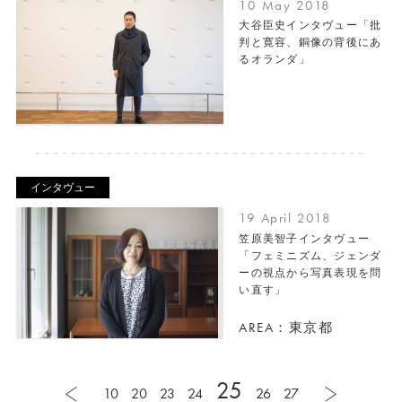
10 May 2018
大谷臣史インタヴュー「批
判と寛容、銅像の背後にあ
るオランダ」
インタヴュー
19 April 2018
笠原美智子インタヴュー
「フェミニズム、ジェンダ
ーの視点から写真表現を問
い直す」
AREA：東京都
25
10
20
23
24
26
27