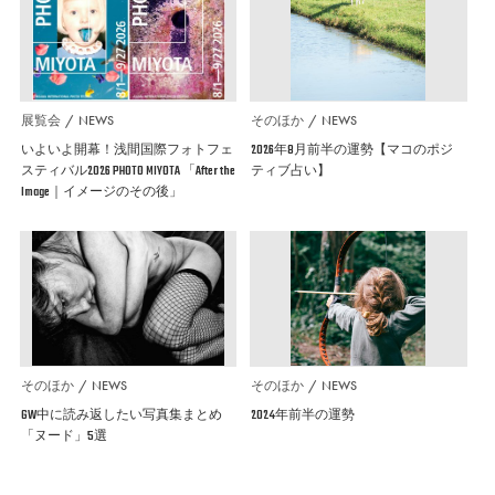
展覧会
NEWS
そのほか
NEWS
いよいよ開幕！浅間国際フォトフェ
2026年8月前半の運勢【マコのポジ
スティバル2026 PHOTO MIYOTA 「After the
ティブ占い】
Image｜イメージのその後」
そのほか
NEWS
そのほか
NEWS
GW中に読み返したい写真集まとめ
2024年前半の運勢
「ヌード」5選