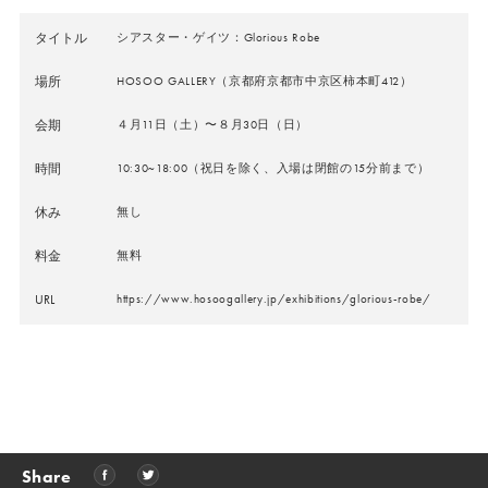
タイトル
シアスター・ゲイツ：Glorious Robe
場所
HOSOO GALLERY（京都府京都市中京区柿本町412）
会期
４月11日（土）〜８月30日（日）
時間
10:30~18:00（祝日を除く、入場は閉館の15分前まで）
休み
無し
料金
無料
URL
https://www.hosoogallery.jp/exhibitions/glorious-robe/
Share