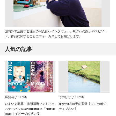
国内外で活躍する注目の写真家へインタヴュー。制作への想いやエピソー
ド、作品に関することにフォーカスしてお届けします。
人気の記事
展覧会
NEWS
そのほか
NEWS
いよいよ開幕！浅間国際フォトフェ
2026年8月前半の運勢【マコのポジ
スティバル2026 PHOTO MIYOTA 「After the
ティブ占い】
Image｜イメージのその後」