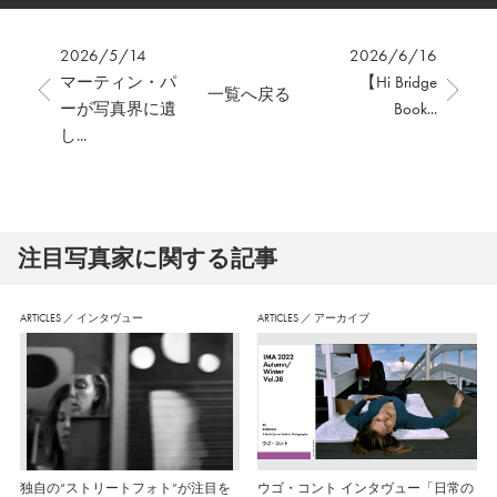
2026/5/14
2026/6/16
マーティン・パ
【Hi Bridge
一覧へ戻る
ーが写真界に遺
Book...
し...
注⽬写真家に関する記事
ARTICLES
／
インタヴュー
ARTICLES
／
アーカイブ
独自の“ストリートフォト”が注目を
ウゴ・コント インタヴュー「日常の