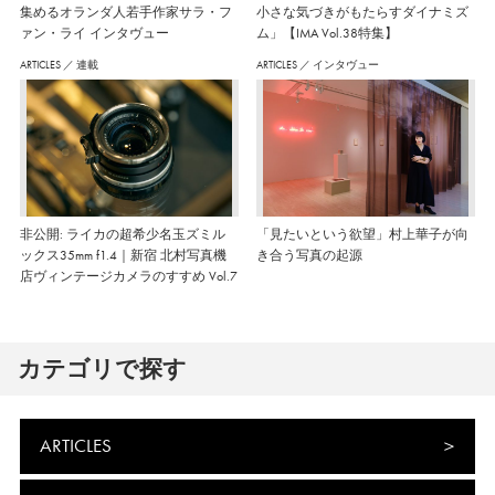
集めるオランダ人若手作家サラ・フ
小さな気づきがもたらすダイナミズ
ァン・ライ インタヴュー
ム」【IMA Vol.38特集】
ARTICLES
／
連載
ARTICLES
／
インタヴュー
非公開: ライカの超希少名玉ズミル
「見たいという欲望」村上華子が向
ックス35mm f1.4｜新宿 北村写真機
き合う写真の起源
店ヴィンテージカメラのすすめ Vol.7
カテゴリで探す
ARTICLES