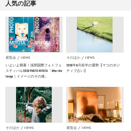
人気の記事
展覧会
NEWS
そのほか
NEWS
いよいよ開幕！浅間国際フォトフェ
2026年8月前半の運勢【マコのポジ
スティバル2026 PHOTO MIYOTA 「After the
ティブ占い】
Image｜イメージのその後」
そのほか
NEWS
展覧会
NEWS