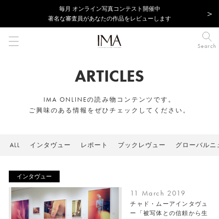
毎⽉ オンライン写真コンテスト開催中
著名な審査員があなたの作品をレビューします
Search
ARTICLES
IMA ONLINEの読み物コンテンツです。
ご興味のある情報をぜひチェックしてください。
ALL
インタヴュー
レポート
ブックレヴュー
グローバルニ
インタヴュー
11 March 2019
チャド・ムーアインタヴュ
ー「被写体との信頼から生