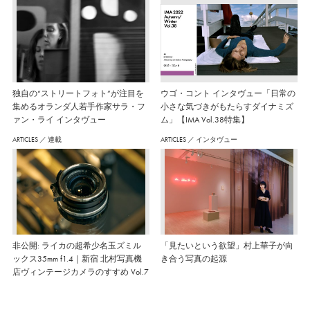
独自の“ストリートフォト”が注目を
ウゴ・コント インタヴュー「日常の
集めるオランダ人若手作家サラ・フ
小さな気づきがもたらすダイナミズ
ァン・ライ インタヴュー
ム」【IMA Vol.38特集】
ARTICLES
／
連載
ARTICLES
／
インタヴュー
非公開: ライカの超希少名玉ズミル
「見たいという欲望」村上華子が向
ックス35mm f1.4｜新宿 北村写真機
き合う写真の起源
店ヴィンテージカメラのすすめ Vol.7