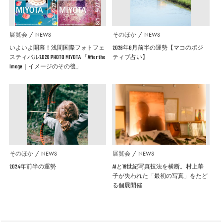
展覧会
NEWS
そのほか
NEWS
いよいよ開幕！浅間国際フォトフェ
2026年8月前半の運勢【マコのポジ
スティバル2026 PHOTO MIYOTA 「After the
ティブ占い】
Image｜イメージのその後」
そのほか
NEWS
展覧会
NEWS
2024年前半の運勢
AIと19世紀写真技法を横断。村上華
子が失われた「最初の写真」をたど
る個展開催