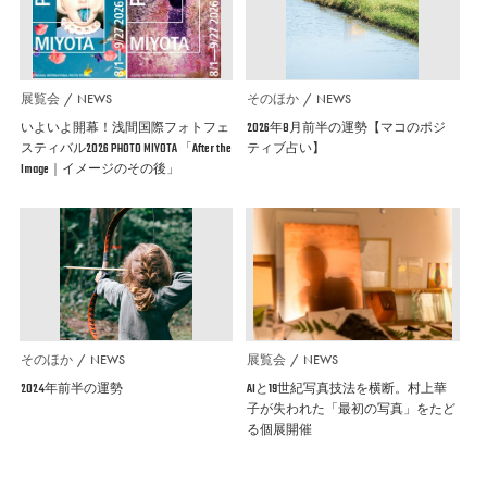
展覧会
NEWS
そのほか
NEWS
いよいよ開幕！浅間国際フォトフェ
2026年8月前半の運勢【マコのポジ
スティバル2026 PHOTO MIYOTA 「After the
ティブ占い】
Image｜イメージのその後」
そのほか
NEWS
展覧会
NEWS
2024年前半の運勢
AIと19世紀写真技法を横断。村上華
子が失われた「最初の写真」をたど
る個展開催