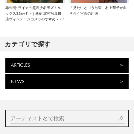
非公開: ライカの超希少名玉ズミル
「見たいという欲望」村上華子が向
ックス35mm f1.4｜新宿 北村写真機
き合う写真の起源
店ヴィンテージカメラのすすめ Vol.7
カテゴリで探す
ARTICLES
NEWS