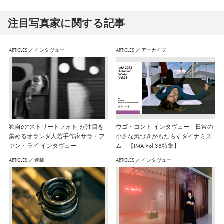
注⽬写真家に関する記事
ARTICLES
／
インタヴュー
ARTICLES
／
アーカイブ
独自の“ストリートフォト”が注目を
ウゴ・コント インタヴュー「日常の
集めるオランダ人若手作家サラ・フ
小さな気づきがもたらすダイナミズ
ァン・ライ インタヴュー
ム」【IMA Vol.38特集】
ARTICLES
／
連載
ARTICLES
／
インタヴュー