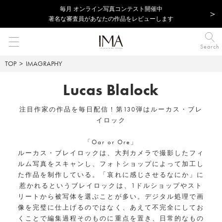
毎⽉ オンライン写真コンテスト開催中
著名な審査員があなたの作品をレビューします
Search
TOP
IMAGRAPHY
Lucas Blalock
注目作家の作品を毎日配信！第130弾はルーカス・ブレ
イロック
「Oar or Ore」
ルーカス・ブレイロックは、大判カメラで撮影したフィ
ルム写真をスキャンし、フォトショップによって加工し
た作品を制作している。「哀れに感じさせるなにか」に
惹かれるというブレイロックは、1ドルショップやスト
リートから被写体を選ぶことが多い。デジタル処理で画
像を完璧に仕上げるのではなく、あえて不完全にしてお
くことで編集過程そのものに重点を置き、日常的なもの