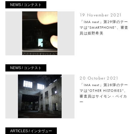
NEWS / コンテスト
19 November 2021
「IMA next」第29弾のテー
マは“SMARTPHONE”、審査
員は姫野希美
NEWS / コンテスト
20 October 2021
「IMA next」第28弾のテー
マは“OTHER HISTORIES”、
審査員はサイモン・ベイカ
ー
ARTICLES / インタヴュー