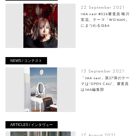
22 September 2021
IMA next #026審査員 蜷川
実花、テーマ「WOMAN」
にまつわるQ&A
NEWS / コンテスト
15 September 2021
「IMA next」第27弾のテー
マは“OPEN CALL”、審査員
はIMA編集部
ARTICLES / インタヴュー
17 August 2021