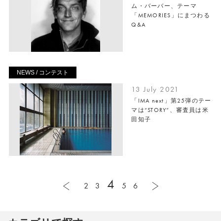
ム・バーバー、テーマ
「MEMORIES」にまつわる
Q&A
NEWS / コンテスト
13 July 2021
「IMA next」第25弾のテー
マは“STORY”、審査員は米
田知子
4
2
3
5
6