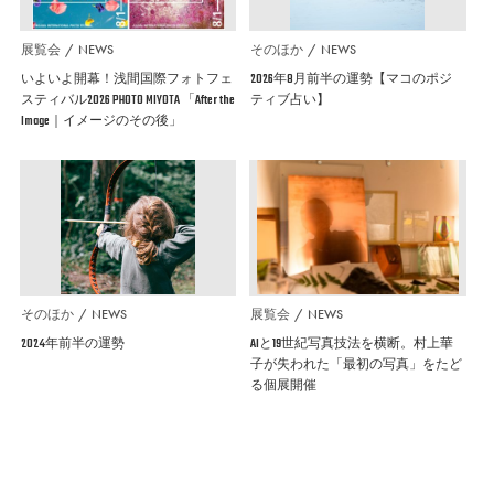
展覧会
NEWS
そのほか
NEWS
いよいよ開幕！浅間国際フォトフェ
2026年8月前半の運勢【マコのポジ
スティバル2026 PHOTO MIYOTA 「After the
ティブ占い】
Image｜イメージのその後」
そのほか
NEWS
展覧会
NEWS
2024年前半の運勢
AIと19世紀写真技法を横断。村上華
子が失われた「最初の写真」をたど
る個展開催