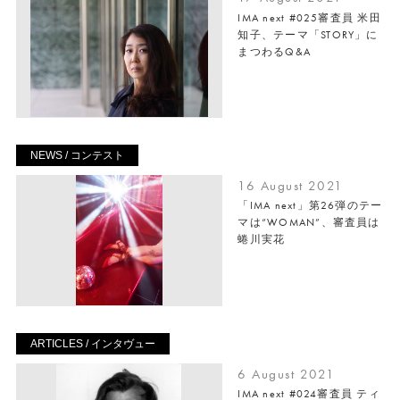
IMA next #025審査員 米田
知子、テーマ「STORY」に
まつわるQ&A
NEWS / コンテスト
16 August 2021
「IMA next」第26弾のテー
マは“WOMAN”、審査員は
蜷川実花
ARTICLES / インタヴュー
6 August 2021
IMA next #024審査員 ティ