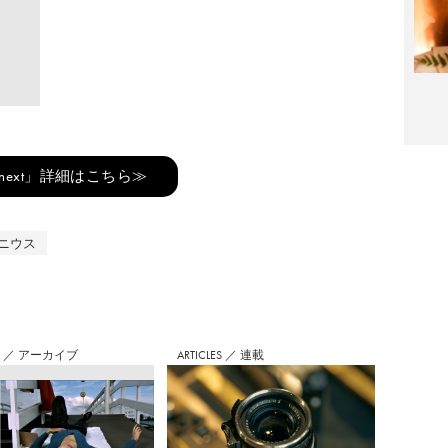
 next」詳細はこちら≫
ニウス
S
／
アーカイブ
ARTICLES
／
連載