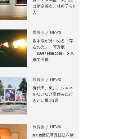
真フェス開催！東川賞
は伊奈英次、林典子ら5
人
展覧会
NEWS
坂本陽が見つめる「存
在の光」。写真展
「BEAM / Telescope」を京
都で開催
展覧会
NEWS
御代田、東川、シャネ
ルなどなど夏休みに行
きたい展示6選
展覧会
NEWS
AIと19世紀写真技法を横