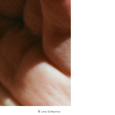
©️ Lina Scheynius