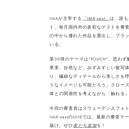
IMAが主宰する
「IMA next」
は、誰も
ト。毎月国内外の多彩なゲストを審
の中から優れた作品を選出し、プラ
いる。
第30弾のテーマは“TOUCH”。思
果実、自然など、みずみずしい被写
り、繊細なディテールから美しさを
うなイメージも可能だろう。クロー
体との関係性を考えながら「触れる
今回の審査員はスウェーデン人フォ
IMA nextのLINEでは、最新の
届け。ぜひ
友だち追加
を！