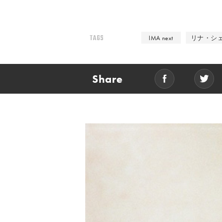
TAGS
IMA next
リナ・シ
Share