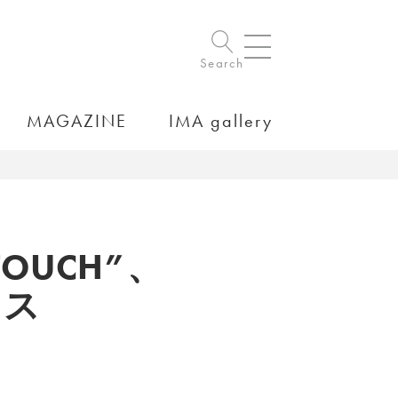
Search
MAGAZINE
IMA gallery
TOUCH”、
ウス