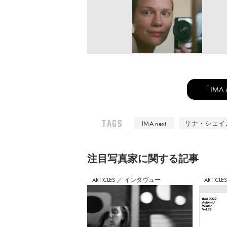
「IMA
TAGS
IMA next
リナ・シェイ
注⽬写真家に関する記事
ARTICLES
／
インタヴュー
ARTICLE