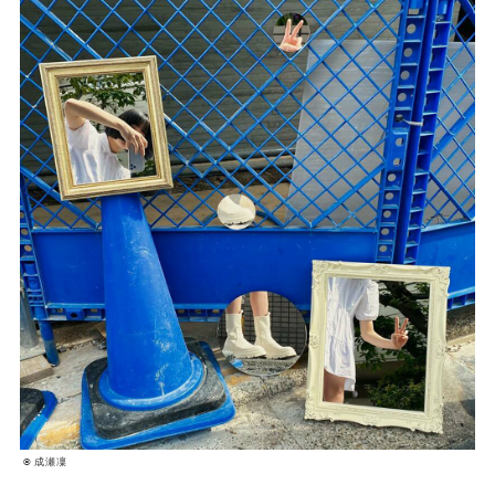
©️ 成瀬凜