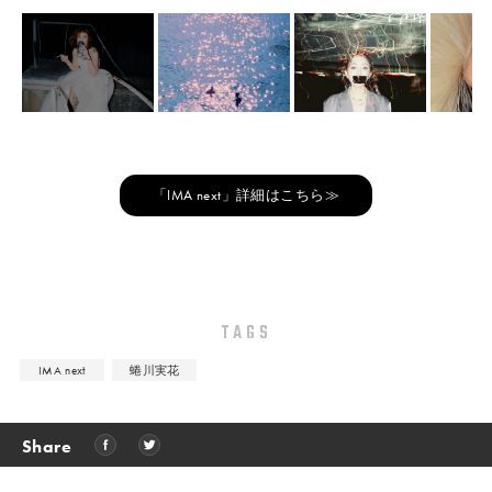
「IMA next」詳細はこちら≫
TAGS
IMA next
蜷川実花
Share