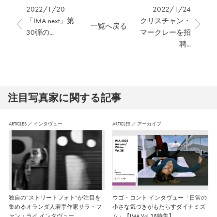
2022/1/20
2022/1/24
「IMA next」第
クリスチャン・
一覧へ戻る
30弾の...
マークレーを招
聘...
注⽬写真家に関する記事
ARTICLES
／
インタヴュー
ARTICLES
／
アーカイブ
独自の“ストリートフォト”が注目を
ウゴ・コント インタヴュー「日常の
集めるオランダ人若手作家サラ・フ
小さな気づきがもたらすダイナミズ
ァン・ライ インタヴュー
ム」【IMA Vol.38特集】