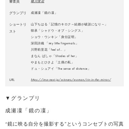
審査員
蜷川実花
グランプリ
成瀬凜「鏡の凜」
ショートリ
山下ちはる「記憶のキロク～結婚が破談になり～」
韓承「シャドウ・オブ・シングス」
スト
ショウ・ウンキン「身分証明」
深田詩織 「My little fingernails」
川野莉里花「feel of… 」
まなん ばしゃ「Shades of her」
やまもとひさよ「土偶の私」
ドュ・シュアイ「The sense of distance」
URL
https://ima-next.jp/winners/woman/rin-in-the-mirror/
▼グランプリ
成瀬凜「鏡の凜」
“鏡に映る自分を撮影する”というコンセプトの写真