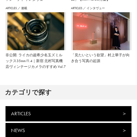
ARTICLES
／
連載
ARTICLES
／
インタヴュー
非公開: ライカの超希少名玉ズミル
「見たいという欲望」村上華子が向
ックス35mm f1.4｜新宿 北村写真機
き合う写真の起源
店ヴィンテージカメラのすすめ Vol.7
カテゴリで探す
ARTICLES
NEWS