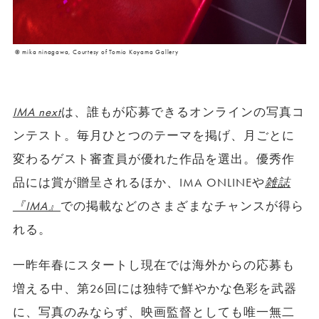
© mika ninagawa, Courtesy of Tomio Koyama Gallery
IMA next
は、誰もが応募できるオンラインの写真コ
ンテスト。毎月ひとつのテーマを掲げ、月ごとに
変わるゲスト審査員が優れた作品を選出。優秀作
品には賞が贈呈されるほか、IMA ONLINEや
雑誌
『IMA』
での掲載などのさまざまなチャンスが得ら
れる。
一昨年春にスタートし現在では海外からの応募も
増える中、第26回には独特で鮮やかな色彩を武器
に、写真のみならず、映画監督としても唯一無二