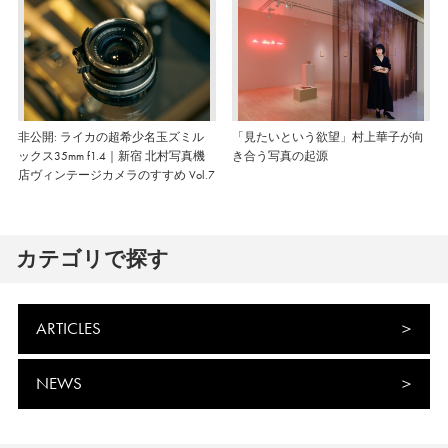
非公開: ライカの超希少名玉ズミル
「見たいという欲望」村上華子が向
ックス35mm f1.4｜新宿 北村写真機
き合う写真の起源
店ヴィンテージカメラのすすめ Vol.7
カテゴリで探す
ARTICLES
NEWS