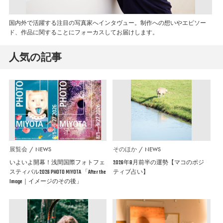
国内外で活躍する注目の写真家へインタヴュー。制作への想いやエピソー
ド、作品に関することにフォーカスしてお届けします。
人気の記事
展覧会
NEWS
そのほか
NEWS
いよいよ開幕！浅間国際フォトフェ
2026年8月前半の運勢【マコのポジ
スティバル2026 PHOTO MIYOTA 「After the
ティブ占い】
Image｜イメージのその後」