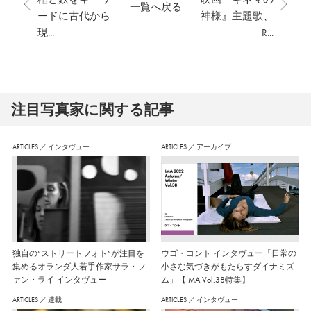
一覧へ戻る
ードに古代から
神様』主題歌、
現...
R...
注⽬写真家に関する記事
ARTICLES
／
インタヴュー
ARTICLES
／
アーカイブ
独自の“ストリートフォト”が注目を
ウゴ・コント インタヴュー「日常の
集めるオランダ人若手作家サラ・フ
小さな気づきがもたらすダイナミズ
ァン・ライ インタヴュー
ム」【IMA Vol.38特集】
ARTICLES
／
連載
ARTICLES
／
インタヴュー