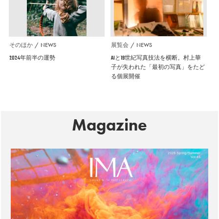
そのほか
NEWS
展覧会
NEWS
2024年前半の運勢
AIと19世紀写真技法を横断。村上華
子が失われた「最初の写真」をたど
る個展開催
Magazine