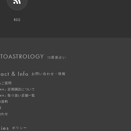
RSS
TOASTROLOGY
12星座占い
act & Info
お問い合わせ・情報
るご質問
IMA』定期購読について
IMA』取り扱い店舗一覧
体資料
報
合わせ
cies
ポリシー