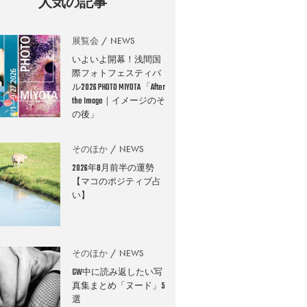
人気の記事
展覧会
NEWS
いよいよ開幕！浅間国
際フォトフェスティバ
ル2026 PHOTO MIYOTA 「After
the Image｜イメージのそ
の後」
そのほか
NEWS
2026年8月前半の運勢
【マコのポジティブ占
い】
そのほか
NEWS
GW中に読み返したい写
真集まとめ「ヌード」5
選