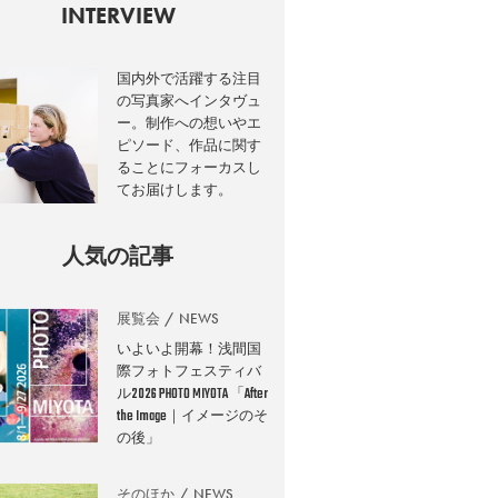
INTERVIEW
国内外で活躍する注目
の写真家へインタヴュ
ー。制作への想いやエ
ピソード、作品に関す
ることにフォーカスし
てお届けします。
人気の記事
展覧会
NEWS
いよいよ開幕！浅間国
際フォトフェスティバ
ル2026 PHOTO MIYOTA 「After
the Image｜イメージのそ
の後」
そのほか
NEWS