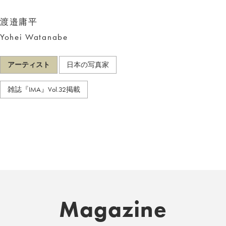
渡邉庸平
Yohei Watanabe
アーティスト
日本の写真家
雑誌『IMA』Vol.32掲載
Magazine