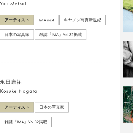
Yuu Matsui
アーティスト
IMA next
キヤノン写真新世紀
日本の写真家
雑誌『IMA』Vol.32掲載
永田康祐
Kosuke Nagata
アーティスト
日本の写真家
雑誌『IMA』Vol.32掲載