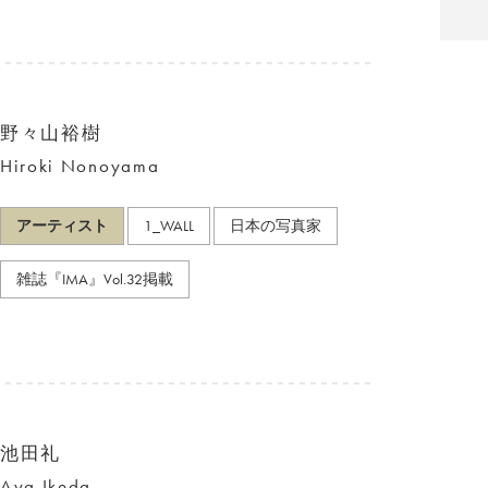
野々山裕樹
Hiroki Nonoyama
アーティスト
1_WALL
日本の写真家
雑誌『IMA』Vol.32掲載
池田礼
Aya Ikeda