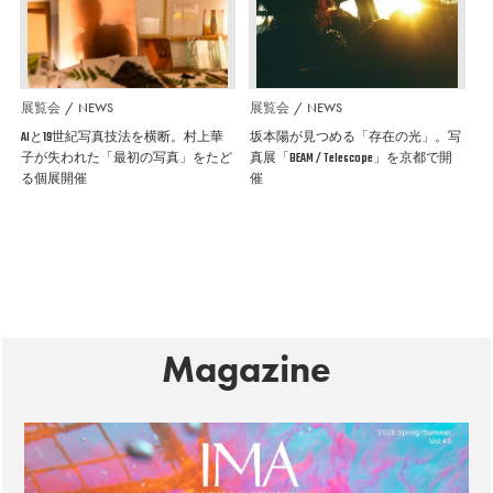
展覧会
NEWS
展覧会
NEWS
AIと19世紀写真技法を横断。村上華
坂本陽が見つめる「存在の光」。写
子が失われた「最初の写真」をたど
真展「BEAM / Telescope」を京都で開
る個展開催
催
Magazine