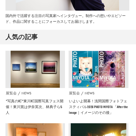
国内外で活躍する注目の写真家へインタヴュー。制作への想いやエピソー
ド、作品に関することにフォーカスしてお届けします。
人気の記事
展覧会
NEWS
展覧会
NEWS
”写真の町”東川町国際写真フェス開
いよいよ開幕！浅間国際フォトフェ
催！東川賞は伊奈英次、林典子ら5
スティバル2026 PHOTO MIYOTA 「After the
人
Image｜イメージのその後」