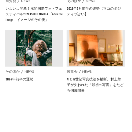
展覧会
NEWS
そのほか
NEWS
いよいよ開幕！浅間国際フォトフェ
2026年8月前半の運勢【マコのポジ
スティバル2026 PHOTO MIYOTA 「After the
ティブ占い】
Image｜イメージのその後」
そのほか
NEWS
展覧会
NEWS
2024年前半の運勢
AIと19世紀写真技法を横断。村上華
子が失われた「最初の写真」をたど
る個展開催