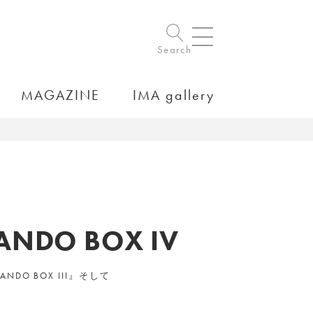
Search
MAGAZINE
IMA gallery
& ANDO BOX IV
O BOX III』そして
。