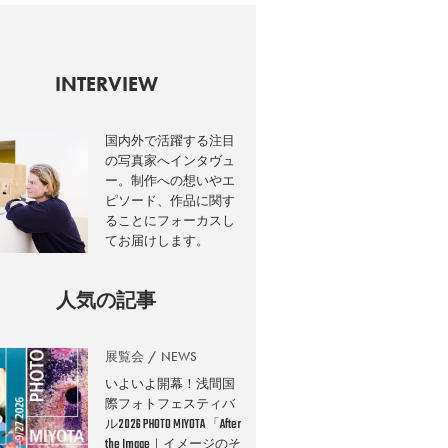
INTERVIEW
国内外で活躍する注目
の写真家へインタヴュ
ー。制作への想いやエ
ピソード、作品に関す
ることにフォーカスし
てお届けします。
人気の記事
展覧会
NEWS
いよいよ開幕！浅間国
際フォトフェスティバ
ル2026 PHOTO MIYOTA 「After
the Image｜イメージのそ