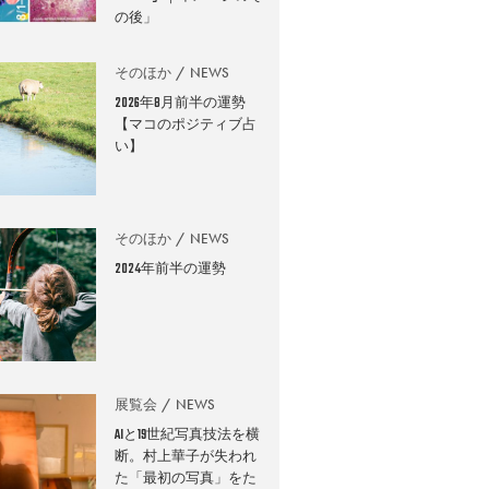
の後」
そのほか
NEWS
2026年8月前半の運勢
【マコのポジティブ占
い】
そのほか
NEWS
2024年前半の運勢
展覧会
NEWS
AIと19世紀写真技法を横
断。村上華子が失われ
た「最初の写真」をた