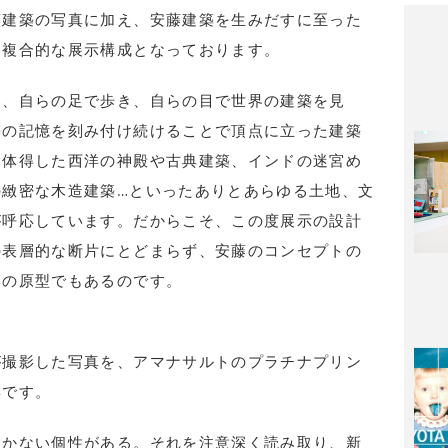
藤建築の写真に加え、安藤建築を生みだすに至った
る複合的な展示構成となっております。
み、自らの足で歩き、自らの目で世界の建築を見
築の記憶を刻み付け続けることで頂点に立った建築
て体得した西洋の神殿や古典建築、インドの迷宮め
の緻密な木造建築…といったありとあらゆる土地、文
が呼応しています。だからこそ、この度展示の設計
の表層的な断片にとどまらず、安藤のコンセプトの
形の原型でもあるのです。
が撮影した写真を、アマナサルトのプラチナプリン
集です。
しかない個性がある。それを注意深く読み取り、新