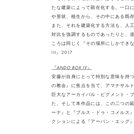
たな建築によって顕在化する。一口
や形状、植生から、その中にある既
また、それを建築化する方法も、人
対比を強調するものであったりと、
ころは同じく『その場所にしかできない
III』2017
『ANDO BOX IV』
安藤が自身にとって特別な意味を持
の教会』に焦点を当て、アマナサル
巨大なアーカイバル・ピグメント・
た。そして本作品には、この二つの
ーナ』と『ブルス・ドゥ・コメルス
クションによる『アーバン・エッグ