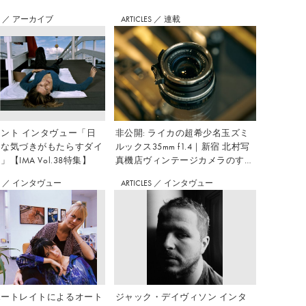
S
／
アーカイブ
ARTICLES
／
連載
ント インタヴュー「日
非公開: ライカの超希少名玉ズミ
さな気づきがもたらすダイ
ルックス35mm f1.4｜新宿 北村写
【IMA Vol.38特集】
真機店ヴィンテージカメラのすす
め Vol.7
S
／
インタヴュー
ARTICLES
／
インタヴュー
ポートレイトによるオート
ジャック・デイヴィソン インタ