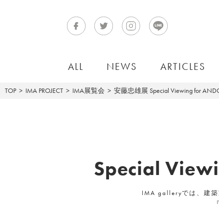
ALL
NEWS
ARTICLES
TOP
IMA PROJECT
IMA展覧会
安藤忠雄展 Special Viewing for ANDO 
Special View
IMA galleryで