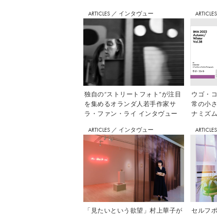
ARTICLES
／
インタヴュー
ARTICLE
独自の“ストリートフォト”が注目
ウゴ・コ
を集めるオランダ人若手作家サ
常の小
ラ・ファン・ライ インタヴュー
ナミズム」
ARTICLES
／
インタヴュー
ARTICLE
「見たいという欲望」村上華子が
セルフ