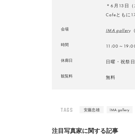
＊6月13日（
Cafeともに1
会場
IMA galler
y
時間
11:00～19:0
休廊日
日曜・祝祭
観覧料
無料
TAGS
安藤忠雄
IMA gallery
注⽬写真家に関する記事