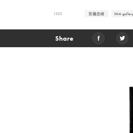
TAGS
安藤忠雄
IMA galler
Share