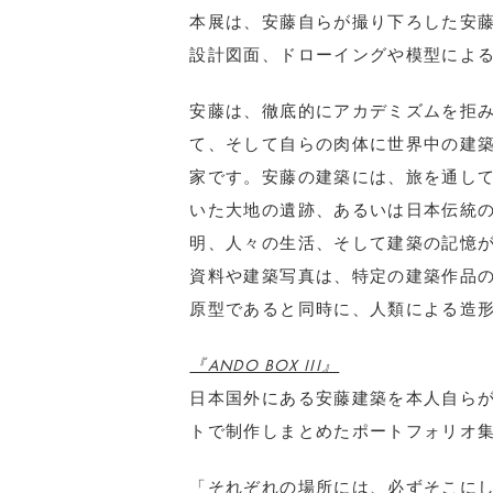
本展は、安藤自らが撮り下ろした安
設計図面、ドローイングや模型によ
安藤は、徹底的にアカデミズムを拒
て、そして自らの肉体に世界中の建
家です。安藤の建築には、旅を通し
いた大地の遺跡、あるいは日本伝統
明、人々の生活、そして建築の記憶
資料や建築写真は、特定の建築作品
原型であると同時に、人類による造
『ANDO BOX III』
日本国外にある安藤建築を本人自ら
トで制作しまとめたポートフォリオ
「それぞれの場所には、必ずそこに