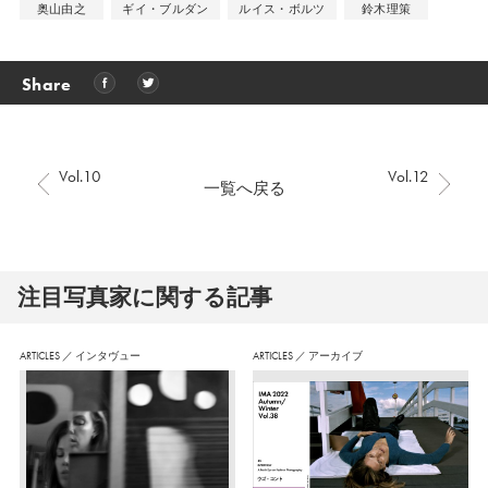
奥山由之
ギイ・ブルダン
ルイス・ボルツ
鈴木理策
Share
Vol.10
Vol.12
一覧へ戻る
注⽬写真家に関する記事
ARTICLES
／
インタヴュー
ARTICLES
／
アーカイブ