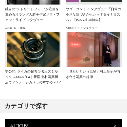
独自の“ストリートフォト”が注目を
ウゴ・コント インタヴュー「日常の
集めるオランダ人若手作家サラ・フ
小さな気づきがもたらすダイナミズ
ァン・ライ インタヴュー
ム」【IMA Vol.38特集】
ARTICLES
／
連載
ARTICLES
／
インタヴュー
非公開: ライカの超希少名玉ズミル
「見たいという欲望」村上華子が向
ックス35mm f1.4｜新宿 北村写真機
き合う写真の起源
店ヴィンテージカメラのすすめ Vol.7
カテゴリで探す
ARTICLES