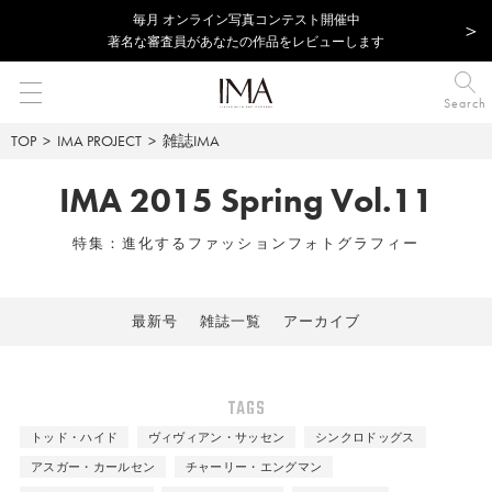
毎⽉ オンライン写真コンテスト開催中
著名な審査員があなたの作品をレビューします
Search
TOP
IMA PROJECT
雑誌IMA
IMA 2015 Spring Vol.11
特集：進化するファッションフォトグラフィー
最新号
雑誌一覧
アーカイブ
TAGS
トッド・ハイド
ヴィヴィアン・サッセン
シンクロドッグス
アスガー・カールセン
チャーリー・エングマン