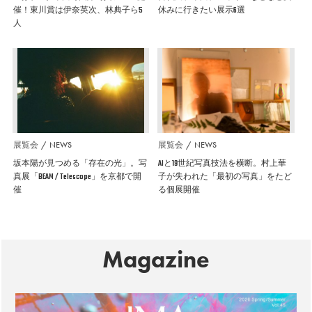
催！東川賞は伊奈英次、林典子ら5
休みに行きたい展示6選
人
展覧会
NEWS
展覧会
NEWS
坂本陽が見つめる「存在の光」。写
AIと19世紀写真技法を横断。村上華
真展「BEAM / Telescope」を京都で開
子が失われた「最初の写真」をたど
催
る個展開催
Magazine