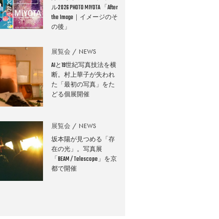
ル2026 PHOTO MIYOTA 「After
the Image｜イメージのそ
の後」
展覧会
NEWS
AIと19世紀写真技法を横
断。村上華子が失われ
た「最初の写真」をた
どる個展開催
展覧会
NEWS
坂本陽が見つめる「存
在の光」。写真展
「BEAM / Telescope」を京
都で開催