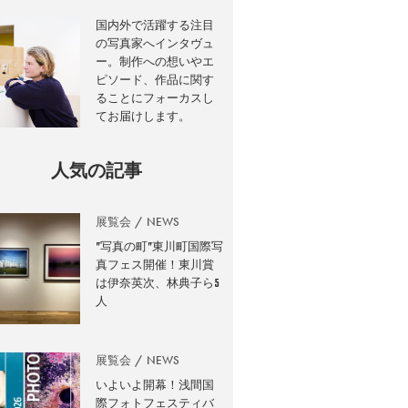
国内外で活躍する注目
の写真家へインタヴュ
ー。制作への想いやエ
ピソード、作品に関す
ることにフォーカスし
てお届けします。
人気の記事
展覧会
NEWS
”写真の町”東川町国際写
真フェス開催！東川賞
は伊奈英次、林典子ら5
人
展覧会
NEWS
いよいよ開幕！浅間国
際フォトフェスティバ