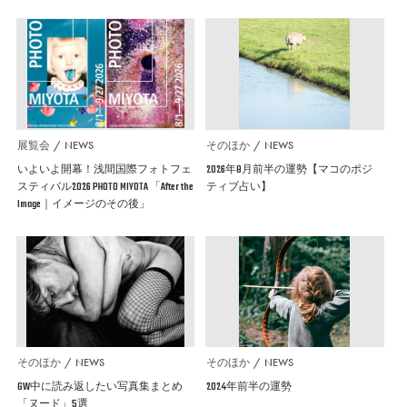
展覧会
NEWS
そのほか
NEWS
いよいよ開幕！浅間国際フォトフェ
2026年8月前半の運勢【マコのポジ
スティバル2026 PHOTO MIYOTA 「After the
ティブ占い】
Image｜イメージのその後」
そのほか
NEWS
そのほか
NEWS
GW中に読み返したい写真集まとめ
2024年前半の運勢
「ヌード」5選