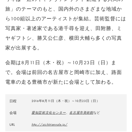
旅」のテーマのもと、国内外のさまざまな地域か
ら100組以上のアーティストが集結。芸術監督には
写真家・著述家である港千尋を迎え、田附勝、ミ
ヤギフトシ、勝又公仁彦、横田大輔ら多くの写真
家が出展する。
会期は8月11日（木・祝）～10月23日（日）ま
で。会場は前回の名古屋市と岡崎市に加え、路面
電車の走る豊橋市が新たに会場として加わる。
日程
2016年8月11日（木・祝）～10月23日（日）
会場
愛知芸術文化センター
、
名古屋市美術館
など
URL
http://aichitriennale.jp/