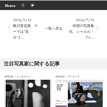
Share
2016/7/13
2016/7/15
蜷川実花展、テ
待望の写真集
一覧へ戻る
ーマは“花
化、シャルル・
火”と...
フレ...
注⽬写真家に関する記事
ARTICLES
／
インタヴュー
ARTICLES
／
アーカイブ