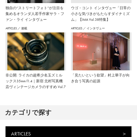
独自の“ストリートフォト”が注目を
ウゴ・コント インタヴュー「日常の
集めるオランダ人若手作家サラ・フ
小さな気づきがもたらすダイナミズ
ァン・ライ インタヴュー
ム」【IMA Vol.38特集】
ARTICLES
／
連載
ARTICLES
／
インタヴュー
非公開: ライカの超希少名玉ズミル
「見たいという欲望」村上華子が向
ックス35mm f1.4｜新宿 北村写真機
き合う写真の起源
店ヴィンテージカメラのすすめ Vol.7
カテゴリで探す
ARTICLES