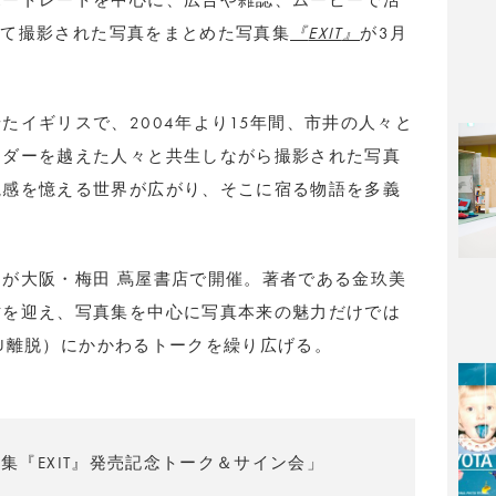
ポートレートを中心に、広告や雑誌、ムービーで活
けて撮影された写真をまとめた写真集
『
EXIT
』
が
3
月
せたイギリスで、
2004
年より
15
年間、市井の人々と
ンダーを越えた人々と共生しながら撮影された写真
視感を憶える世界が広がり、そこに宿る物語を多義
が大阪・梅田 蔦屋書店で開催。著者である金玖美
祐を迎え、写真集を中心に写真本来の魅力だけでは
U
離脱）にかかわるトークを繰り広げる。
集『EXIT』発売記念トーク＆サイン会」