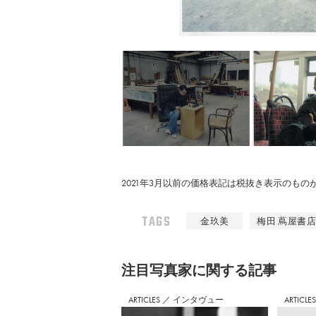
2021年3月以前の価格表記は税抜き表示のも
TAGS
金玖美
梅田 蔦屋書
注⽬写真家に関する記事
ARTICLES
／
インタヴュー
ARTICLE