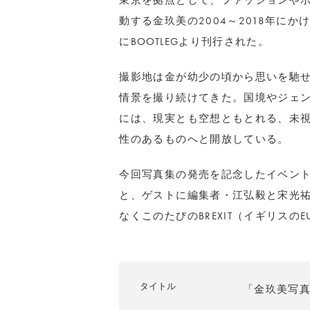
東京を拠点として、ファッションや
動する金玖美の
2004
～
2018
年にか
に
BOOTLEG
より刊行された。
撮影地は金が幼少の頃から思いを馳
情景を撮り続けてきた。国境やジェ
には、現実とも空想ともとれる、未
性のあるものへと開放している。
今回写真集の発売を記念したイベント
と、ゲストに編集者・江弘毅と宋光
なくこのたびの
BREXIT
（イギリスの
E
タイトル
「金玖美写真