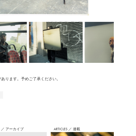
のがあります。予めご了承ください。
店
S
／
アーカイブ
ARTICLES
／
連載