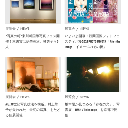
展覧会
NEWS
展覧会
NEWS
”写真の町”東川町国際写真フェス開
いよいよ開幕！浅間国際フォトフェ
催！東川賞は伊奈英次、林典子ら5
スティバル2026 PHOTO MIYOTA 「After the
人
Image｜イメージのその後」
展覧会
NEWS
展覧会
NEWS
AIと19世紀写真技法を横断。村上華
坂本陽が見つめる「存在の光」。写
子が失われた「最初の写真」をたど
真展「BEAM / Telescope」を京都で開
る個展開催
催