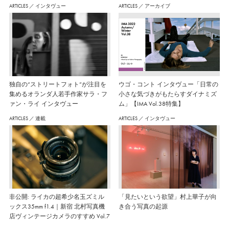
ARTICLES
／
インタヴュー
ARTICLES
／
アーカイブ
独自の“ストリートフォト”が注目を
ウゴ・コント インタヴュー「日常の
集めるオランダ人若手作家サラ・フ
小さな気づきがもたらすダイナミズ
ァン・ライ インタヴュー
ム」【IMA Vol.38特集】
ARTICLES
／
連載
ARTICLES
／
インタヴュー
非公開: ライカの超希少名玉ズミル
「見たいという欲望」村上華子が向
ックス35mm f1.4｜新宿 北村写真機
き合う写真の起源
店ヴィンテージカメラのすすめ Vol.7