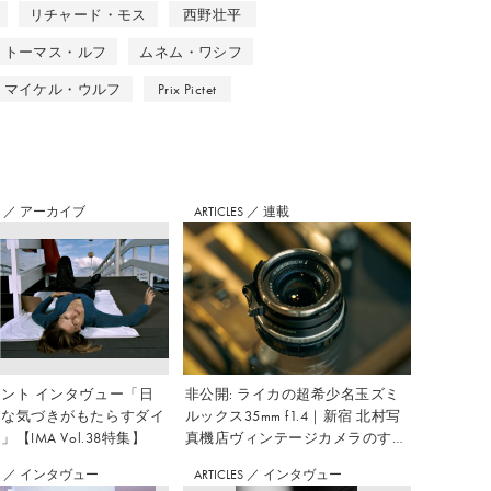
リチャード・モス
西野壮平
トーマス・ルフ
ムネム・ワシフ
マイケル・ウルフ
Prix Pictet
S
／
アーカイブ
ARTICLES
／
連載
ント インタヴュー「日
非公開: ライカの超希少名玉ズミ
さな気づきがもたらすダイ
ルックス35mm f1.4｜新宿 北村写
【IMA Vol.38特集】
真機店ヴィンテージカメラのすす
め Vol.7
S
／
インタヴュー
ARTICLES
／
インタヴュー