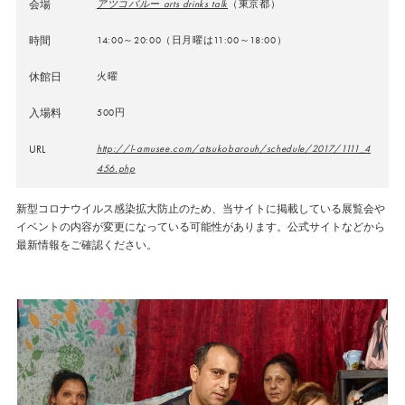
会場
アツコバルー arts drinks talk
（東京都）
時間
14:00～20:00（日月曜は11:00～18:00）
休館日
火曜
入場料
500円
URL
http://l-amusee.com/atsukobarouh/schedule/2017/1111_4
456.php
新型コロナウイルス感染拡大防止のため、当サイトに掲載している展覧会や
イベントの内容が変更になっている可能性があります。公式サイトなどから
最新情報をご確認ください。