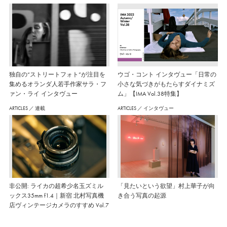
独自の“ストリートフォト”が注目を
ウゴ・コント インタヴュー「日常の
集めるオランダ人若手作家サラ・フ
小さな気づきがもたらすダイナミズ
ァン・ライ インタヴュー
ム」【IMA Vol.38特集】
ARTICLES
／
連載
ARTICLES
／
インタヴュー
非公開: ライカの超希少名玉ズミル
「見たいという欲望」村上華子が向
ックス35mm f1.4｜新宿 北村写真機
き合う写真の起源
店ヴィンテージカメラのすすめ Vol.7