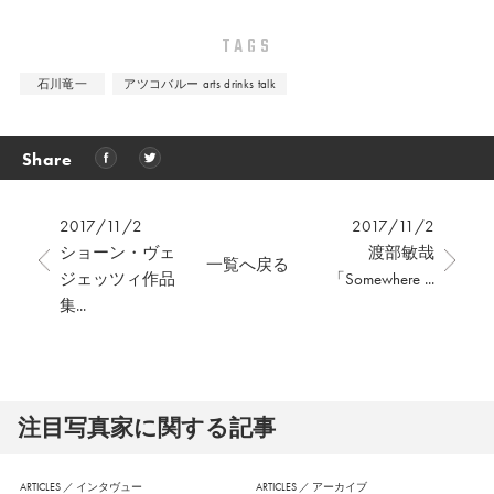
TAGS
石川竜一
アツコバルー arts drinks talk
Share
2017/11/2
2017/11/2
ショーン・ヴェ
渡部敏哉
一覧へ戻る
ジェッツィ作品
「Somewhere ...
集...
注⽬写真家に関する記事
ARTICLES
／
インタヴュー
ARTICLES
／
アーカイブ