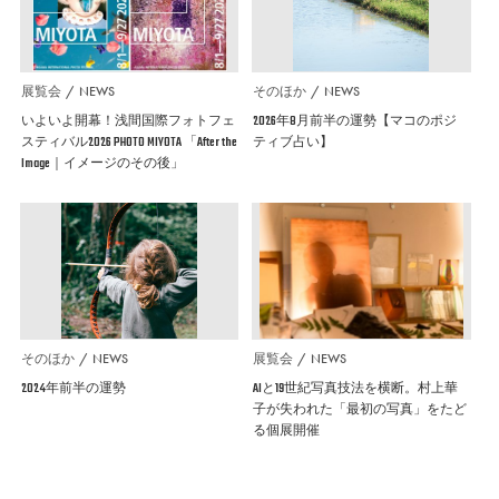
展覧会
NEWS
そのほか
NEWS
いよいよ開幕！浅間国際フォトフェ
2026年8月前半の運勢【マコのポジ
スティバル2026 PHOTO MIYOTA 「After the
ティブ占い】
Image｜イメージのその後」
そのほか
NEWS
展覧会
NEWS
2024年前半の運勢
AIと19世紀写真技法を横断。村上華
子が失われた「最初の写真」をたど
る個展開催