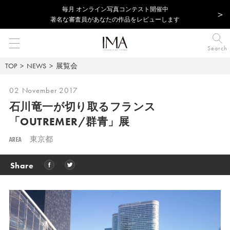
毎⽉ オンライン写真コンテスト開催中
著名な審査員があなたの作品をレビューします
Search
TOP
NEWS
展覧会
02 November 2017
石川竜一が切り取るフランス
「OUTREMER/群青」展
AREA
東京都
Share