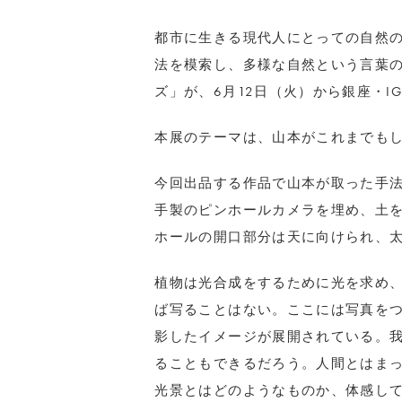
都市に生きる現代人にとっての自然
法を模索し、多様な自然という言葉
ズ」が、
6
月
12
日（火）から銀座・
IG
本展のテーマは、山本がこれまでもし
今回出品する作品で山本が取った手
手製のピンホールカメラを埋め、土
ホールの開口部分は天に向けられ、
植物は光合成をするために光を求め
ば写ることはない。ここには写真を
影したイメージが展開されている。
ることもできるだろう。人間とはま
光景とはどのようなものか、体感し