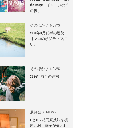
the Image｜イメージのそ
の後」
そのほか
NEWS
2026年8月前半の運勢
【マコのポジティブ占
い】
そのほか
NEWS
2024年前半の運勢
展覧会
NEWS
AIと19世紀写真技法を横
断。村上華子が失われ