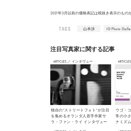
2021年3月以前の価格表記は税抜き表示のも
TAGS
山本渉
IG Photo Galle
注⽬写真家に関する記事
ARTICLES
／
インタヴュー
ARTICLE
独自の“ストリートフォト”が注目
ウゴ・コ
を集めるオランダ人若手作家サ
常の小
ラ・ファン・ライ インタヴュー
ナミズム」