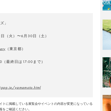
ンズ」
12日（火）〜6月30日（土）
ery
（東京都）
:00（最終日は17:00まで）
曜
igpg.jp/yamamoto.html
イトに掲載している展覧会やイベントの内容が変更になっている
報をご確認ください。