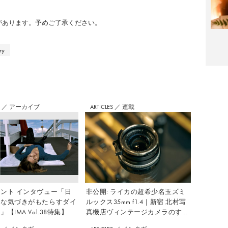
のがあります。予めご了承ください。
ry
S
／
アーカイブ
ARTICLES
／
連載
ント インタヴュー「日
非公開: ライカの超希少名玉ズミ
さな気づきがもたらすダイ
ルックス35mm f1.4｜新宿 北村写
【IMA Vol.38特集】
真機店ヴィンテージカメラのすす
め Vol.7