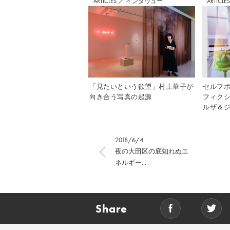
ARTICLES
／
インタヴュー
ARTICLE
「見たいという欲望」村上華子が
セルフ
向き合う写真の起源
フィク
ルザ＆ジ
2018/6/4
夜の大田区の底知れぬエ
ネルギー...
Share