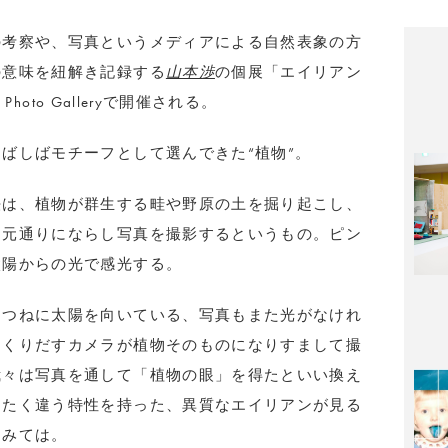
の考察や、写真というメディアによる自然表象の方
の意味を紐解き記録する
山本渉
の個展「エイリアン
 Photo Gallery
で開催される。
ばしばモチーフとして選んできた“植物”。
法は、植物が群生する畦や野原の土を掘り起こし、
を元通りにならし写真を撮影するというもの。ピン
太陽からの光で感光する。
、つねに太陽を向いている、写真もまた光がなけれ
つくりだすカメラが植物そのものになりすまして撮
我々は写真を通して「植物の眼」を得たといい換え
ったく違う特性を持った、異質なエイリアンが見る
てみては。