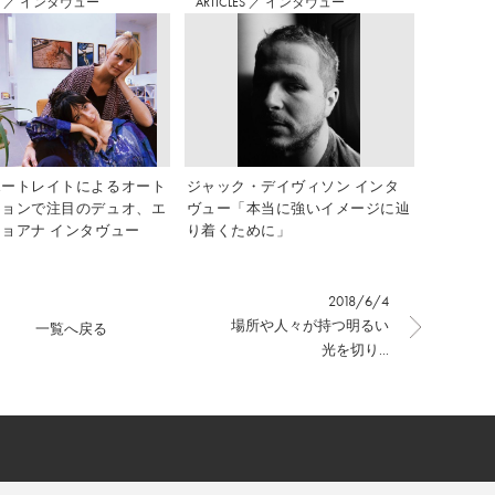
S
／
インタヴュー
ARTICLES
／
インタヴュー
ポートレイトによるオート
ジャック・デイヴィソン インタ
ションで注目のデュオ、エ
ヴュー「本当に強いイメージに辿
ョアナ インタヴュー
り着くために」
2018/6/4
場所や人々が持つ明るい
一覧へ戻る
光を切り...