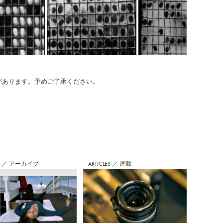
のがあります。予めご了承ください。
S
／
アーカイブ
ARTICLES
／
連載