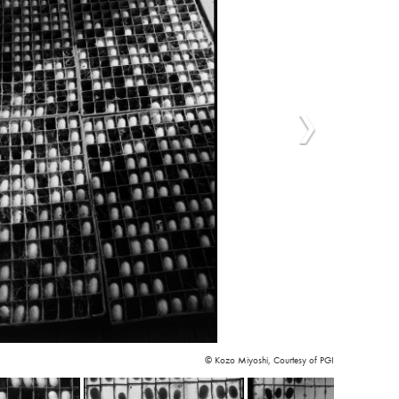
© Kozo Miyoshi, Courtesy of PGI