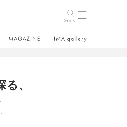
Search
MAGAZINE
IMA gallery
探る、
展
示。