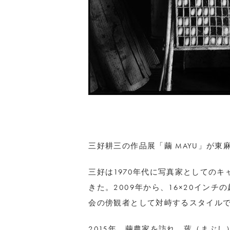
三好耕三の作品展「繭 MAYU」が東
三好は1970年代に写真家としての
きた。2009年から、16×20イン
会の傍観者として対峙するスタイル
2015年、繭農家を訪れ、蔟（まぶ