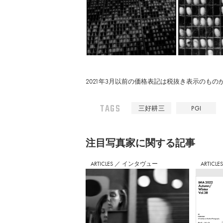
2021年3月以前の価格表記は税抜き表示のも
TAGS
三好耕三
PGI
注⽬写真家に関する記事
ARTICLES
／
インタヴュー
ARTICLE