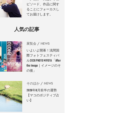
ピソード、作品に関す
ることにフォーカスし
てお届けします。
人気の記事
展覧会
NEWS
いよいよ開幕！浅間国
際フォトフェスティバ
ル2026 PHOTO MIYOTA 「After
the Image｜イメージのそ
の後」
そのほか
NEWS
2026年8月前半の運勢
【マコのポジティブ占
い】