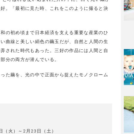
三好。「最初に見た時、これをこのように撮ると決
昭和の初め頃まで日本経済を支える重要な産業のひ
しい曲線と美しい絹色の繭玉だが、自然と人間の生
翻弄された時代もあった。三好の作品には人間と自
い部分の両方が潜んでいる。
まった繭を、光の中で正面から捉えたモノクローム
」
8日（火）～2月23日（土）