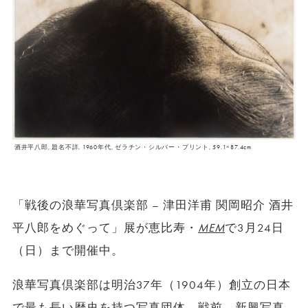
酒井平八郎, 題名不詳, 1960年代, ゼラチン・シルバー・プリント, 59.1×87.4cm
「戦後の浪華写真倶楽部 – 津田洋甫 関岡昭介 酒井
平八郎をめぐって」展が恵比寿・
MEM
で3月24日
（日）まで開催中。
浪華写真倶楽部は明治37年（1904年）創立の日本
で最も長い歴史を持つ写真団体。戦前、新興写真