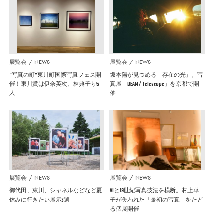
展覧会
NEWS
展覧会
NEWS
”写真の町”東川町国際写真フェス開
坂本陽が見つめる「存在の光」。写
催！東川賞は伊奈英次、林典子ら5
真展「BEAM / Telescope」を京都で開
人
催
展覧会
NEWS
展覧会
NEWS
御代田、東川、シャネルなどなど夏
AIと19世紀写真技法を横断。村上華
休みに行きたい展示6選
子が失われた「最初の写真」をたど
る個展開催