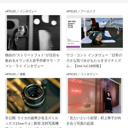
ARTICLES
／
インタヴュー
ARTICLES
／
アーカイブ
独自の“ストリートフォト”が注目を
ウゴ・コント インタヴュー「日常の
集めるオランダ人若手作家サラ・フ
小さな気づきがもたらすダイナミズ
ァン・ライ インタヴュー
ム」【IMA Vol.38特集】
ARTICLES
／
連載
ARTICLES
／
インタヴュー
非公開: ライカの超希少名玉ズミル
「見たいという欲望」村上華子が向
ックス35mm f1.4｜新宿 北村写真機
き合う写真の起源