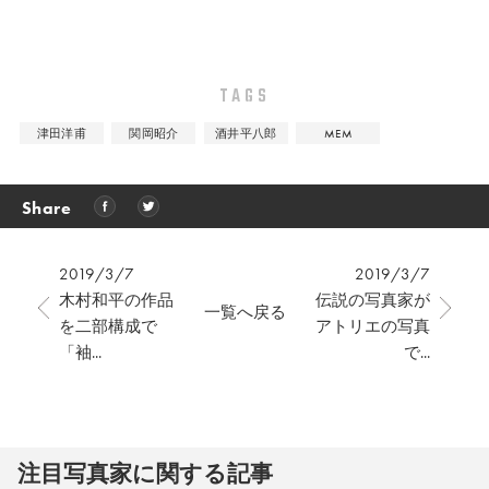
TAGS
津田洋甫
関岡昭介
酒井平八郎
MEM
Share
2019/3/7
2019/3/7
木村和平の作品
伝説の写真家が
一覧へ戻る
を二部構成で
アトリエの写真
「袖...
で...
注⽬写真家に関する記事