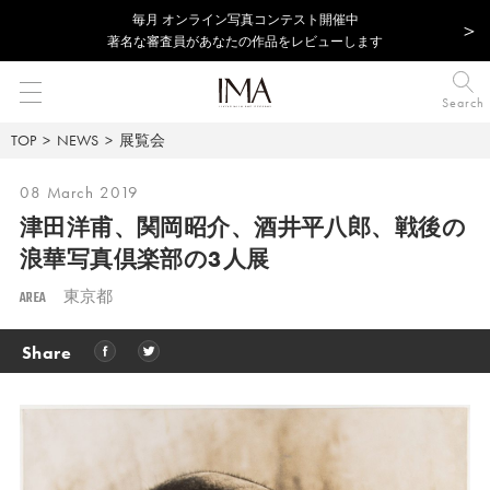
毎⽉ オンライン写真コンテスト開催中
著名な審査員があなたの作品をレビューします
Search
TOP
NEWS
展覧会
08 March 2019
津田洋甫、関岡昭介、酒井平八郎、
戦後の
浪華写真倶楽部の3人展
AREA
東京都
Share