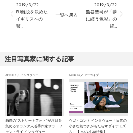
2019/3/22
2019/3/22
EU離脱を決めた
熊谷聖司が「夢
一覧へ戻る
イギリスへの
に纏う色彩」の
警...
続...
注⽬写真家に関する記事
ARTICLES
／
インタヴュー
ARTICLES
／
アーカイブ
独自の“ストリートフォト”が注目を
ウゴ・コント インタヴュー「日常の
集めるオランダ人若手作家サラ・フ
小さな気づきがもたらすダイナミズ
ァン・ライ インタヴュー
ム」【IMA Vol.38特集】