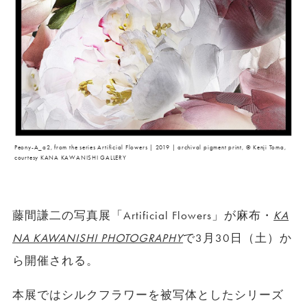
Peony-A_a2, from the series Artificial Flowers | 2019 | archival pigment print, © Kenji Toma,
courtesy KANA KAWANISHI GALLERY
藤間謙二の写真展「Artificial Flowers」が麻布・
KA
NA KAWANISHI PHOTOGRAPHY
で3月30日（土）か
ら開催される。
本展ではシルクフラワーを被写体としたシリーズ