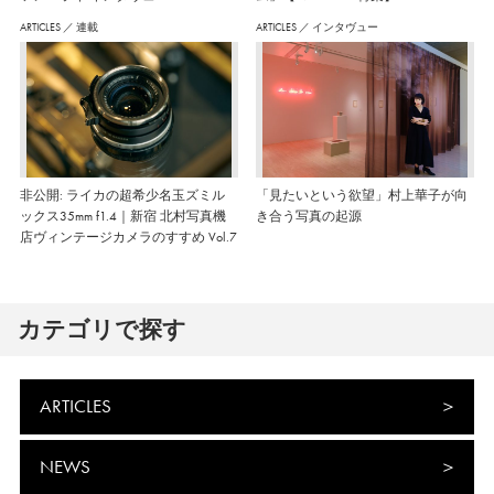
ARTICLES
／
連載
ARTICLES
／
インタヴュー
非公開: ライカの超希少名玉ズミル
「見たいという欲望」村上華子が向
ックス35mm f1.4｜新宿 北村写真機
き合う写真の起源
店ヴィンテージカメラのすすめ Vol.7
カテゴリで探す
ARTICLES
NEWS