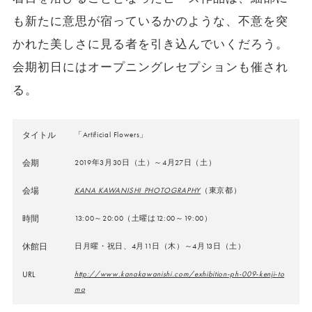
も新たに意思が宿っているかのような、不意を突
かれた美しさに見る者を引き込んでいくだろう。
会期初日にはオープニングレセプションも催され
る。
タイトル
「Artificial Flowers」
会期
2019年3月30日（土）～4月27日（土）
会場
KANA KAWANISHI PHOTOGRAPHY
（東京都）
時間
13:00～20:00（土曜は12:00～19:00）
休館日
日月曜・祝日、4月11日（木）～4月13日（土）
URL
http://www.kanakawanishi.com/exhibition-ph-009-kenji-to
ma