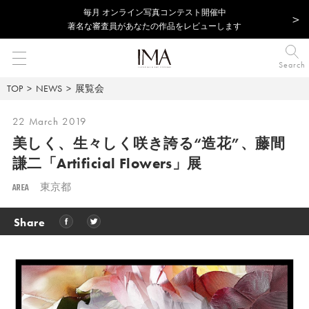
毎⽉ オンライン写真コンテスト開催中
著名な審査員があなたの作品をレビューします
Search
TOP
NEWS
展覧会
22 March 2019
美しく、生々しく咲き誇る“造花”、
藤間
謙二「Artificial Flowers」展
AREA
東京都
Share