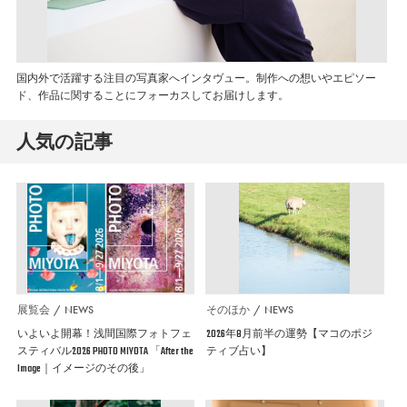
国内外で活躍する注目の写真家へインタヴュー。制作への想いやエピソー
ド、作品に関することにフォーカスしてお届けします。
人気の記事
展覧会
NEWS
そのほか
NEWS
いよいよ開幕！浅間国際フォトフェ
2026年8月前半の運勢【マコのポジ
スティバル2026 PHOTO MIYOTA 「After the
ティブ占い】
Image｜イメージのその後」