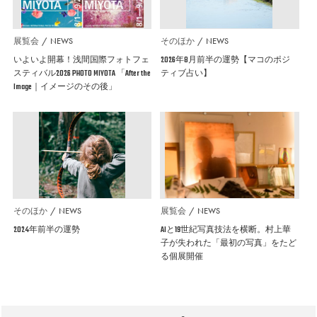
展覧会
NEWS
そのほか
NEWS
いよいよ開幕！浅間国際フォトフェ
2026年8月前半の運勢【マコのポジ
スティバル2026 PHOTO MIYOTA 「After the
ティブ占い】
Image｜イメージのその後」
そのほか
NEWS
展覧会
NEWS
2024年前半の運勢
AIと19世紀写真技法を横断。村上華
子が失われた「最初の写真」をたど
る個展開催