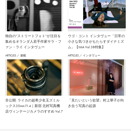
独自の“ストリートフォト”が注目を
ウゴ・コント インタヴュー「日常の
集めるオランダ人若手作家サラ・フ
小さな気づきがもたらすダイナミズ
ァン・ライ インタヴュー
ム」【IMA Vol.38特集】
ARTICLES
／
連載
ARTICLES
／
インタヴュー
非公開: ライカの超希少名玉ズミル
「見たいという欲望」村上華子が向
ックス35mm f1.4｜新宿 北村写真機
き合う写真の起源
店ヴィンテージカメラのすすめ Vol.7